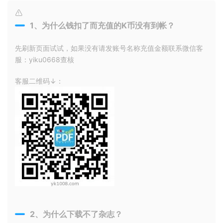
1、为什么钱扣了而充值的K币没有到帐？
先刷新页面试试，如果没有请发账号名称充值金额联系微信客
服：yiku0668查核
客服二维码↓：
2、为什么下载不了杂志？