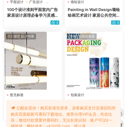
平面设计
广告设计
墙绘设计
海报设计
100个设计准则平面室内广告
Painting in Wall Design墙绘
家居设计原理必备学习灵感参
绘画艺术设计 家居公共空间
考pdf电子版
工装墙面装饰pdf电子版
3
3
03-创意设计包装
03-创意设计包装
暂无标签
包装设计
1206艺术与设计国际时尚室
New Packaging Design香水
亿酷欢迎你！购买前请先登录，游客购买支付后请回到所
内家具产品设计信息资讯资料
啤酒饮料商品产品新包装外观
pdf电子版
设计灵感参考pdf电子版
购买页面刷新可看到下载地址。推荐办理VIP会员，性价比
3
3
高，微信付款需要对着码扫，无法长按识别，账户可QQ一
键登录。网站域名：yk1008.com，请认准。