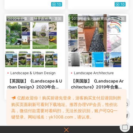
城市景观绿化花园自然环境公
国城市规划建筑景观规划园林
10
10
共空间绿地设计pdf杂志（年
公园绿植设计pdf杂志（12
订阅）
本）
2020年合集
·
园林景观布局
·
英国
2019年合集
·
园林景观布局
·
美国
Landscape & Urban Design
Landscape Architecture
【英国版】《Landscape & U
【美国版】《Landscape Ar
rban Design》2020年合集
chitecture》2019年合集美
城市景观绿化花园自然环境公
国城市规划建筑景观规划园林
10
10
亿酷欢迎你！购买前请先登录，游客购买支付后请回到所
共空间绿地设计pdf杂志（年
公园绿植设计pdf杂志（12
购买页面刷新可看到下载地址。推荐办理VIP会员，性价比
订阅）
本）
高，微信付款需要对着码扫，无法长按识别，账户可QQ一
1
2
下一页
键登录。网站域名：yk1008.com，请认准。