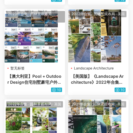
志（14本）
共空间绿地设计pdf杂志（年
订阅）
2023年合集
·
园林景观布局
·
2022年合集
·
园林景观布局
·
美国
澳大利亚
暂无标签
Landscape Architecture
【澳大利亚】Pool + Outdoo
【美国版】《Landscape Ar
r Design住宅别墅豪宅户外泳
chitecture》2022年合集美
池花园泳池设计布局pdf杂志
国城市规划建筑景观规划园林
10
10
合集（16本）
公园绿植设计pdf杂志（12
本）
2022年合集
·
园林景观布局
·
英国
2021年合集
·
园林景观布局
·
美国