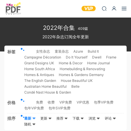
2022年合集
409篇
2022年杂志订阅全年更新
标签
全部
女性杂志
童装杂志
Azure
Build It
Campagne Décoration
Do It Yourself
Dwell
Frame
Grand Designs UK
Home & Decor
Home Journal
Home South Africa
Homebuilding & Renovating
Homes & Antiques
Homes & Gardens Germany
The English Garden
House Beautiful UK
Australian Home Beautiful
Belle
Condé Nast House & Garden
价格
全部
免费
收费
VIP免费
VIP优惠
包季VIP免费
包年VIP免费
包年SVIP免费
排序
最新
更新
推荐
下载
浏览
评论
随机