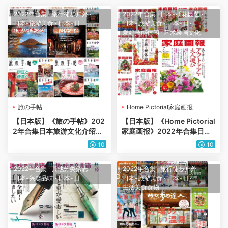
2022年合集
·
旅行徒步户外
·
2022年合集
·
日本-插花园艺
·
日本-旅游美食
·
日本-旧
日本-旅游美食
·
日本-旧
·
爱好技能休闲
·
艺术绘画文化
旅の手帖
Home Pictorial家庭画报
【日本版】《旅の手帖》202
【日本版】《Home Pictorial
2年合集日本旅游文化介绍旅
家庭画报》2022年合集日本
游乐趣日本之美传递pdf杂志
艺术文化传统手艺生活花艺设
10
10
（11本）
计pdf杂志（12本）
2022年合集
·
其他分类杂志
·
2022年合集
·
旅行徒步户外
·
日本-兴趣品味
·
日本-旧
日本-旅游美食
·
日本-旧
·
生活美食食物