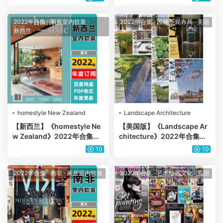
杂志（7本）
（12本）
2022年合集
·
家居室内软装
·
2022年合集
·
园林景观布局
·
美国
新西兰
homestyle New Zealand
Landscape Architecture
【新西兰】《homestyle Ne
【美国版】《Landscape Ar
w Zealand》2022年合集奢
chitecture》2022年合集美
华生活房屋住宅室内软装家具
国城市规划建筑景观规划园林
10
10
装饰pdf杂志（6本）
公园绿植设计pdf杂志（12
本）
2022年合集
·
南非
·
家居室内软装
2022年合集
·
艺术绘画文化
·
英国