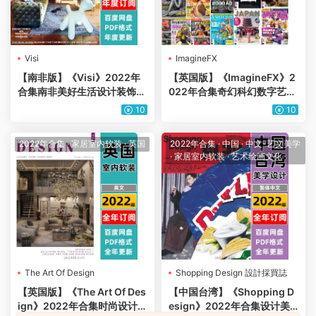
Visi
ImagineFX
【南非版】《Visi》2022年
【英国版】《ImagineFX》2
合集南非美好生活设计装饰创
022年合集奇幻科幻数字艺术
意家园空间趋势信息pdf杂志
家涂鸦绘画指导技巧pdf杂志
10
10
（年度订阅）
（15本）
2022年合集
·
家居室内软装
·
英国
2022年合集
·
中国
·
中文-艺文美学
·
家居室内软装
·
艺术绘画文化
The Art Of Design
Shopping Design 設計採買誌
【英国版】《The Art Of Des
【中国台湾】《Shopping D
ign》2022年合集时尚设计趋
esign》2022年合集设计美