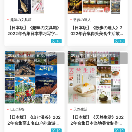
趣味の文具箱
散歩の達人
【日本版】《趣味の文具箱》
【日本版】《散歩の達人》2
2022年合集日本学习写字工
022年合集街头美食生活散步
具钢笔圆珠笔铅笔文具杂志p
休闲街走pdf杂志（12本）
10
10
df（4本）
2022年合集
·
旅行徒步户外
·
2022年合集
·
日本-旅游美食
·
日本-旅游美食
·
日本-旧
日本-旧
·
生活美食食物
山と溪谷
天然生活
【日本版】《山と溪谷》202
【日本版】《天然生活》202
2年合集高山名山户外旅游登
2年合集日本当地美食制作日
山装备攻略美丽景色摄影pdf
常生活饮食菜式美食pdf杂志
10
10