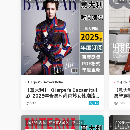
Harper's Bazaar Italia
GQ Itali
【意大利】《Harper’s Bazaar Itali
【意大利
a》2025年合集时尚芭莎女性潮流
集智族
时装服饰穿搭pdf杂志（年订阅）
设计杂
317
12
285
2025年合集
·
家居室内软装
·
意大利
2025年