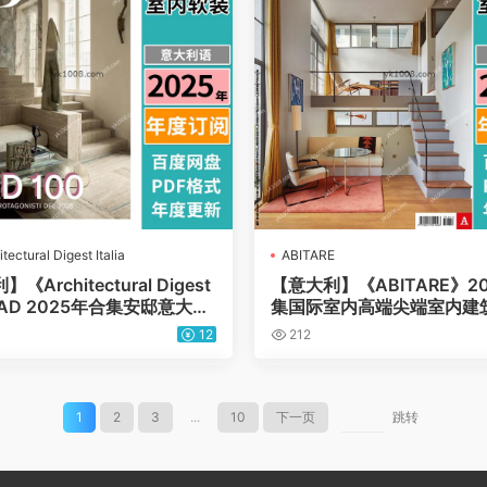
tectural Digest Italia
ABITARE
《Architectural Digest
【意大利】《ABITARE》2
ia》AD 2025年合集安邸意大利
集国际室内高端尖端室内建
装设计杂志PDF（年订阅）
设计pdf电子杂志（年订阅
12
212
1
2
3
...
10
下一页
跳转