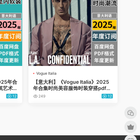
Vogue Italia
025年合
【意大利】《Vogue Italia》2025
筑艺术
年合集时尚美容服饰时装穿搭pdf潮
）
流杂志（年订阅）
12
249
12