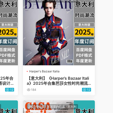
Harper's Bazaar Italia
2025年合
【意大利】《Harper’s Bazaar Itali
搭设计
a》2025年合集芭莎女性时尚潮流
服装设计PDF电子版杂志（年订阅）
12
184
12
2025年合集
·
家居室内软装
·
意大利