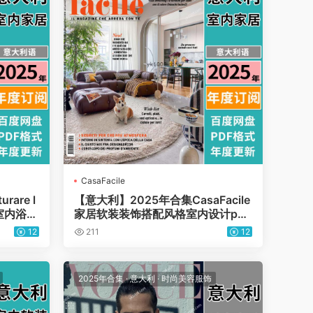
CasaFacile
rare l
【意大利】2025年合集CasaFacile
居室内浴室
家居软装装饰搭配风格室内设计pdf
df杂志
杂志（年订阅）
12
211
12
2025年合集
·
意大利
·
时尚美容服饰