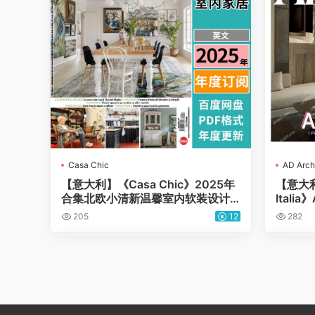
Casa Chic
AD Archi
【意大利】《Casa Chic》2025年
【意大利】
合集北欧小清新温馨室内软装设计p
Ital
df杂志（年订阅）
室内软
205
12
282