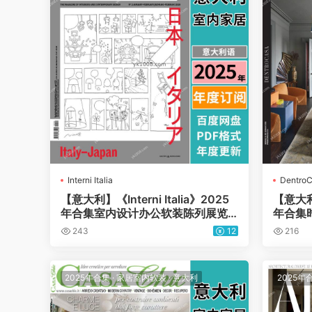
Interni Italia
Dentro
【意大利】《Interni Italia》2025
【意大利
年合集室内设计办公软装陈列展览
年合集
设计PDF杂志（年订阅）
灵感P
243
12
216
2025年合集
·
家居室内软装
·
意大利
2025年