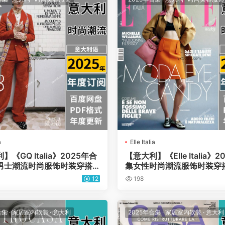
a
Elle Italia
】《GQ Italia》2025年合
【意大利】《Elle Italia》
男士潮流时尚服饰时装穿搭
集女性时尚潮流服饰时装穿
志pdf电子版（年订阅）
杂志PDF电子版（年订阅）
12
198
合集
·
家居室内软装
·
意大利
2025年合集
·
家居室内软装
·
意大利