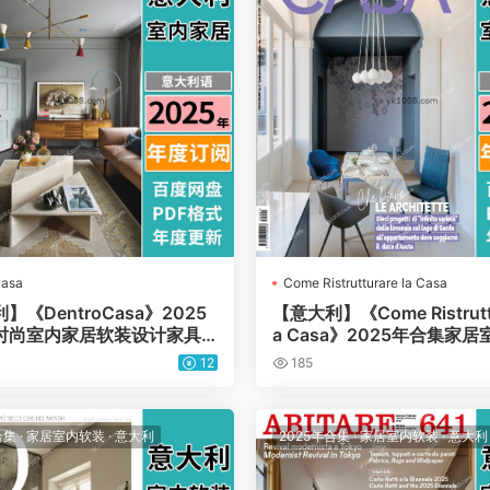
Casa
Come Ristrutturare la Casa
】《DentroCasa》2025
【意大利】《Come Ristruttu
时尚室内家居软装设计家具
a Casa》2025年合集家
DF杂志（年订阅）
厨房家庭空间装修翻新信息p
12
185
（年订阅）
合集
·
家居室内软装
·
意大利
2025年合集
·
家居室内软装
·
意大利