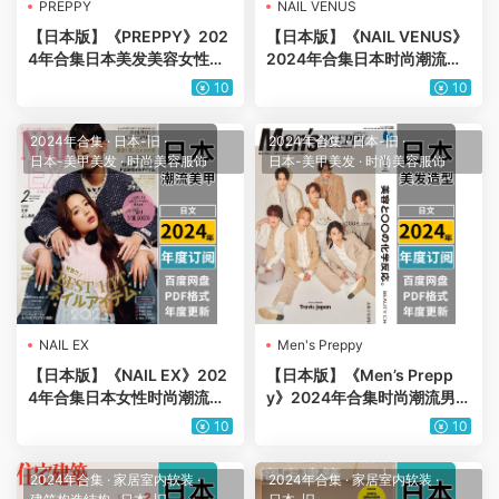
PREPPY
NAIL VENUS
【日本版】《PREPPY》202
【日本版】《NAIL VENUS》
4年合集日本美发美容女性发
2024年合集日本时尚潮流美
型造型创意pdf杂志（年订
甲靓甲新款日系设计PDF杂志
10
10
阅）
（年合集）
2024年合集
·
日本-旧
·
2024年合集
·
日本-旧
·
日本-美甲美发
·
时尚美容服饰
日本-美甲美发
·
时尚美容服饰
NAIL EX
Men's Preppy
【日本版】《NAIL EX》202
【日本版】《Men’s Prepp
4年合集日本女性时尚潮流美
y》2024年合集时尚潮流男士
甲指甲手型修饰pdf杂志（年
美容美发服饰穿搭pdf杂志
10
10
订阅）
（年订阅）
2024年合集
·
家居室内软装
·
2024年合集
·
家居室内软装
·