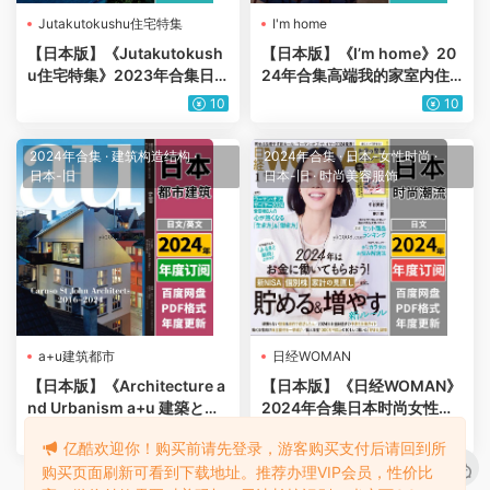
Jutakutokushu住宅特集
I'm home
【日本版】《Jutakutokush
【日本版】《I’m home》20
u住宅特集》2023年合集日
24年合集高端我的家室内住
本房屋别墅项目细节结构介绍
宅结构装饰设计PDF杂志（年
10
10
PDF杂志（年订阅）
订阅）
2024年合集
·
建筑构造结构
·
2024年合集
·
日本-女性时尚
·
日本-旧
日本-旧
·
时尚美容服饰
a+u建筑都市
日经WOMAN
【日本版】《Architecture a
【日本版】《日经WOMAN》
nd Urbanism a+u 建築と都
2024年合集日本时尚女性白
市》2024年合集a+u 建筑设
领企业家服饰穿搭pdf杂志
10
10
亿酷欢迎你！购买前请先登录，游客购买支付后请回到所
计理念指南PDF杂志（年订
（年订阅）
购买页面刷新可看到下载地址。推荐办理VIP会员，性价比
阅）