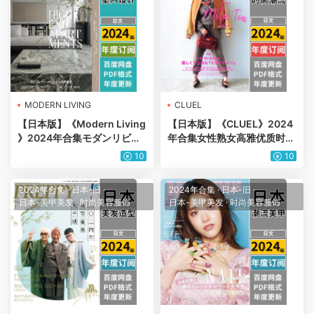
MODERN LIVING
CLUEL
【日本版】《Modern Living
【日本版】《CLUEL》2024
》2024年合集モダンリビン
年合集女性熟女高雅优质时尚
グ現代生活的住宅和室內設計
潮流穿搭服饰风格PDF杂志
10
10
的實例PDF杂志（年订阅）
（年订阅）
2024年合集
·
日本-旧
·
2024年合集
·
日本-旧
·
日本-美甲美发
·
时尚美容服饰
日本-美甲美发
·
时尚美容服饰