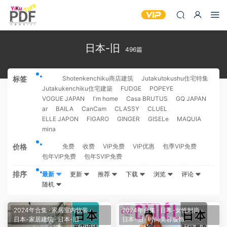
日本-旧
496篇
标签
全部
Shotenkenchiku商店建筑
Jutakutokushu住宅特集
Jutakukenchiku住宅建築
FUDGE
POPEYE
VOGUE JAPAN
I'm home
Casa BRUTUS
GQ JAPAN
ar
BAILA
CanCam
CLASSY
CLUEL
ELLE JAPON
FIGARO
GINGER
GISELe
MAQUIA
mina
价格
全部
免费
收费
VIP免费
VIP优惠
包季VIP免费
包年VIP免费
包年SVIP免费
排序
最新
更新
推荐
下载
浏览
评论
随机
2024年合集
·
家居室内软装
·
2024年合集
·
日本-女性时尚
·
日本-家居建筑
·
日本-旧
日本-旧
·
时尚美容服饰