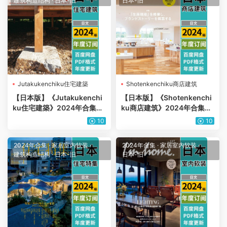
建筑构造结构
·
日本-旧
日本-旧
Jutakukenchiku住宅建築
Shotenkenchiku商店建筑
【日本版】《Jutakukenchi
【日本版】《Shotenkenchi
ku住宅建築》2024年合集室
ku商店建筑》2024年合集商
内平面布局室内设计PDF杂志
业餐厅酒店时装店室内设计P
10
10
（年订阅）
DF杂志（年订阅）
2024年合集
·
家居室内软装
·
2024年合集
·
家居室内软装
·
建筑构造结构
·
日本-旧
日本-旧