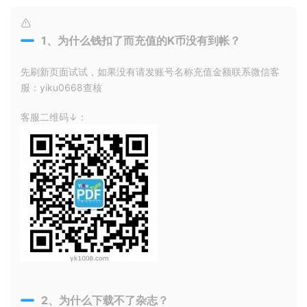
1、为什么钱扣了而充值的K币没有到帐？
先刷新页面试试，如果没有请发账号名称充值金额联系微信客
服：yiku0668查核
客服二维码↓：
2、为什么下载不了杂志？