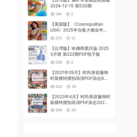
2024-12-15 第530期
194
2
【美国版】《Cosmopolitan
USA》2025年合集大都会年轻
职业女性时尚潮流穿搭pdf杂志
270
12
电子版（年订阅）
【台湾版】哈佛商業評論 2025
3月號 第223期PDF电子版
258
2
【2021年09月】时尚美容服饰
时装模特摆拍高清PDF杂志9月
份打包（共373本）
432
30
【2023年4月】时尚美容服饰时
装模特摆拍高清PDF杂志2023
年4月份打包（350+本）
369
30