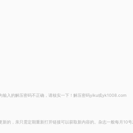
的解压密码不正确，请核实一下！解压密码yiku或yk1008.com
更新的，亲只需定期重新打开链接可以获取新内容的。杂志一般每月10号