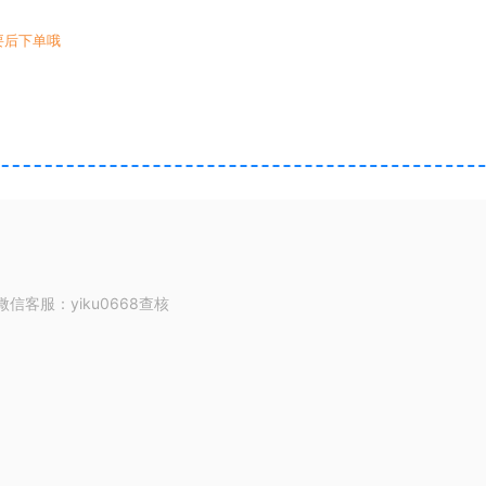
要后下单哦
客服：yiku0668查核