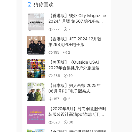
猜你喜欢
【香港版】號外 City Magazine
2024/1月號 第567期PDF杂志
期刊下载阅读
222
2
【香港版】JET 2024 12月號
第268期PDF电子版
195
2
【美国版】《Outside USA》
2023年合集健身户外旅游运动
冒险装备积极生活方式pdf杂志
236
10
（9本）
【日本版】妇人画报 2025年
06月号PDF电子版杂志
157
2
【2020年6月】时尚创意服饰时
装服装设计高清pdf杂志期刊月
打包（共249本）
623
30
【台湾版】康軒學習雜誌初階版