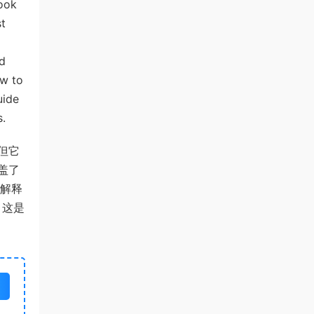
book
st
ld
ow to
uide
s.
但它
盖了
 解释
。
这是