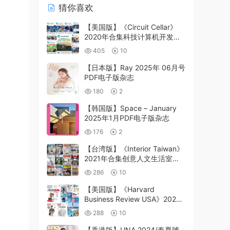
猜你喜欢
【美国版】《Circuit Cellar》
2020年合集科技计算机开发工
程师应用杂志电子工程芯片信息
405
10
pdf杂志（12本）
【日本版】Ray 2025年 06月号
PDF电子版杂志
180
2
【韩国版】Space – January
2025年1月PDF电子版杂志
176
2
【台湾版】《Interior Taiwan》
2021年合集创意人文生活室内
软装设计装饰PDF杂志（12本）
286
10
【美国版】《Harvard
Business Review USA》2021
年合集哈佛商业评论期刊杂志
288
10
pdf（10本）
【香港版】UNA 2024/春夏號