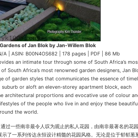
Gardens of Jan Blok by Jan-Willem Blok
: N/A | ASIN: B00N4OS682 | 178 pages | PDF | 86 Mb
vides an intimate tour through some of South Africa’s mos
 of South Africa’s most renowned garden designers, Jan Bl
nge of garden styles that communicates the essence of time
d suburb or aloft an eleven-storey apartment block, each
e architectural proportions and evocative use of colour a
ifestyles of the people who live in and enjoy these beautifu
around the world.
游览，通过一些南非最令人叹为观止的私人花园，由南非最著名的花
享受，展示了一系列传达永恒设计精髓的花园风格。无论是位于郁郁葱