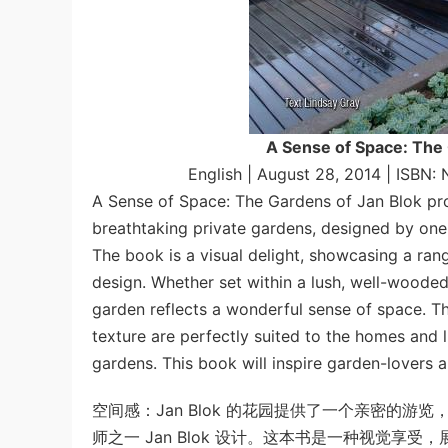
A Sense of Space: The 
English | August 28, 2014 | ISBN
A Sense of Space: The Gardens of Jan Blok pro
breathtaking private gardens, designed by one
The book is a visual delight, showcasing a ra
design. Whether set within a lush, well-woode
garden reflects a wonderful sense of space. Th
texture are perfectly suited to the homes and l
gardens. This book will inspire garden-lovers 
空间感：Jan Blok 的花园提供了一个亲密的
师之一 Jan Blok 设计。这本书是一种视觉