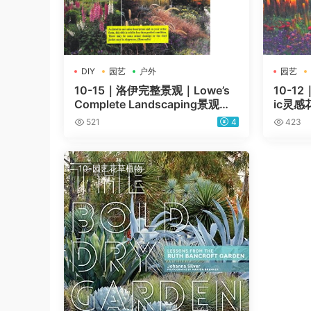
DIY
园艺
户外
园艺
10-15｜洛伊完整景观｜Lowe’s
10-1
Complete Landscaping景观规
ic灵感
划指南灌溉植物品种pdf电子版
521
4
423
10-园艺花草植物