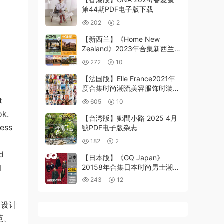
第44期PDF电子版下载
202
2
【新西兰】《Home New
Zealand》2023年合集新西兰
最好的建筑室内设计住宅艺术家
272
10
具pdf杂志（6本）
【法国版】Elle France2021年
度合集时尚潮流美容服饰时装法
语PDF杂志期刊（51本）
t
605
10
ok.
【台湾版】鄉間小路 2025 4月
less
號PDF电子版杂志
182
2
nd
【日本版】《GQ Japan》
l
20158年合集日本时尚男士潮流
风尚服饰时装搭配pdf杂志（年
243
12
订阅）
园设计
葱、