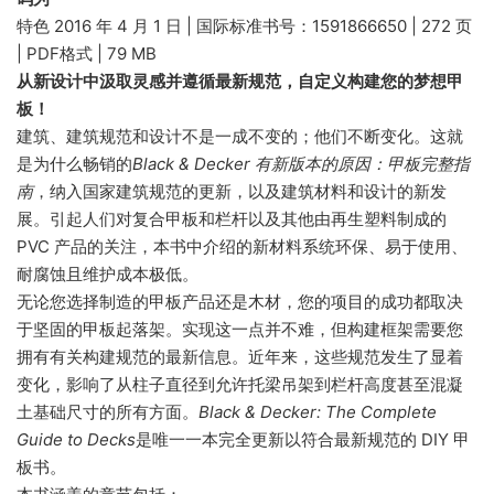
特色 2016 年 4 月 1 日 | 国际标准书号：1591866650 | 272 页
| PDF格式 | 79 MB
从新设计中汲取灵感并遵循最新规范，自定义构建您的梦想甲
板！
建筑、建筑规范和设计不是一成不变的；他们不断变化。这就
是为什么畅销的
Black & Decker 有新版本的原因：甲板完整指
南
，纳入国家建筑规范的更新，以及建筑材料和设计的新发
展。引起人们对复合甲板和栏杆以及其他由再生塑料制成的
PVC 产品的关注，本书中介绍的新材料系统环保、易于使用、
耐腐蚀且维护成本极低。
无论您选择制造的甲板产品还是木材，您的项目的成功都取决
于坚固的甲板起落架。实现这一点并不难，但构建框架需要您
拥有有关构建规范的最新信息。近年来，这些规范发生了显着
变化，影响了从柱子直径到允许托梁吊架到栏杆高度甚至混凝
土基础尺寸的所有方面。
Black & Decker: The Complete
Guide to Decks
是唯一一本完全更新以符合最新规范的 DIY 甲
板书。