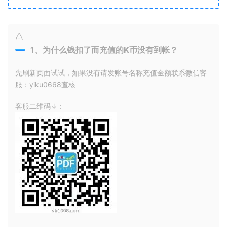
1、为什么钱扣了而充值的K币没有到帐？
先刷新页面试试，如果没有请发账号名称充值金额联系微信客
服：yiku0668查核
客服二维码↓：