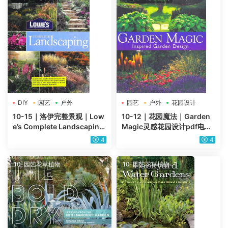
DIY
园艺
户外
园艺
户外
花园设计
10-15｜洛伊完整景观｜Low
10-12｜花园魔法｜Garden
e’s Complete Landscaping
Magic灵感花园设计pdf电子
景观规划指南灌溉植物品种p
版
4
4
df电子版
10-园艺花草植物
10-园艺花草植物