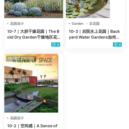
花园设计
Garden
后花园
10-7｜大胆干燥花园｜The B
10-3｜后院水上花园｜Back
old Dry Garden干燥地区花
yard Water Gardens如何建
园植物设计pdf电子版
造、种植和维护池塘、溪流和
4
4
喷泉
10-园艺花草植物
花园设计
10-2｜空间感｜A Sense of