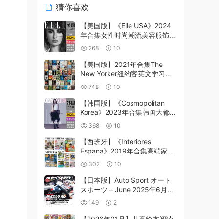
猜你喜欢
【美国版】《Elle USA》2024
年合集女性时尚潮流美容服饰时
尚穿搭设计杂志pdf电子版（年
268
10
订阅）
【美国版】2021年合集The
New Yorker纽约客英文学习阅
读pdf电子版（48本PDF）
748
10
【韩国版】《Cosmopolitan
Korea》2023年合集韩国大都会
女性时尚杂志PDF期刊（年订
368
10
阅）
【西班牙】《Interiores
Espana》2019年合集高端家居
室内软装家具优雅使用设计PDF
302
10
杂志（8本）
【日本版】Auto Sport オート
スポーツ – June 2025年6月
PDF电子版杂志
149
2
【2026年01月】儿童绘本阅读