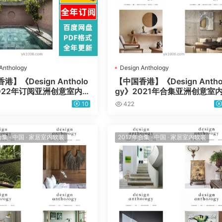
Anthology
Design Anthology
港】《Design Antholo
【中国香港】《Design Antho
2022年订阅亚洲创意室内设
gy》2021年合集亚洲创意室
建筑场景灵感pdf杂志（年
计艺术建筑场景灵感pdf杂志（
10
422
本）
合集
·
中国
·
家居室内软装
2017年合集
·
中国
·
家居室内软装