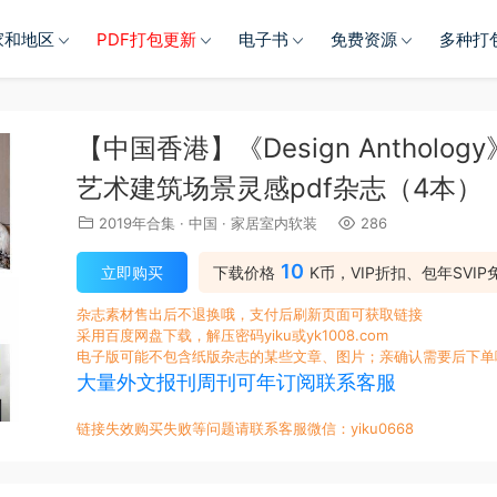
家和地区
PDF打包更新
电子书
免费资源
多种打
【中国香港】《Design Anthol
艺术建筑场景灵感pdf杂志（4本）
2019年合集
·
中国
·
家居室内软装
286
10
立即购买
下载价格
K币，VIP折扣、包年SVIP
杂志素材售出后不退换哦，支付后刷新页面可获取链接
采用百度网盘下载，解压密码yiku或yk1008.com
电子版可能不包含纸版杂志的某些文章、图片；亲确认需要后下单
大量外文报刊周刊可年订阅联系客服
链接失效购买失败等问题请联系客服微信：yiku0668