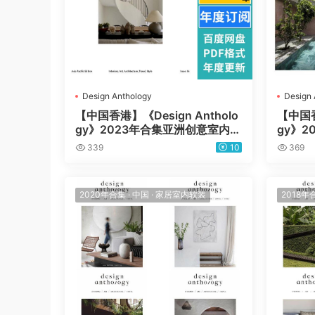
Design Anthology
Design 
【中国香港】《Design Antholo
【中国香
gy》2023年合集亚洲创意室内设
gy》
计艺术建筑场景灵感pdf杂志（年
计艺术
339
10
369
订阅）
订阅）
2020年合集
·
中国
·
家居室内软装
2018年