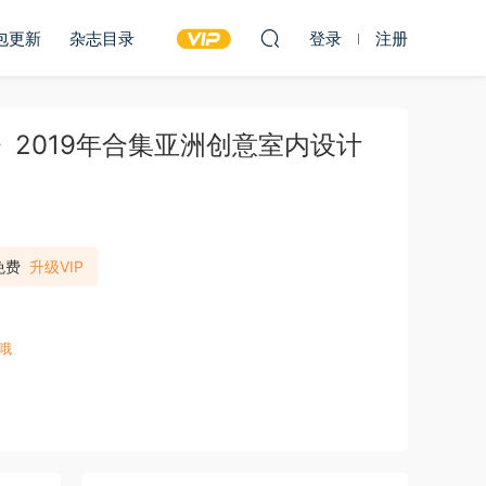
包更新
杂志目录
登录
注册
ogy》2019年合集亚洲创意室内设计
免费
升级VIP
哦