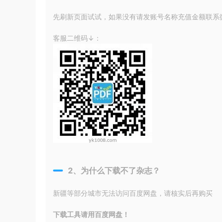
先刷新页面试试，如果没有请发账号名称充值金额联系微信
客服二维码↓：
2、为什么下载不了杂志？
新疆等部分城市无法访问百度网盘，请核实后再购买
下载工具请用百度网盘！