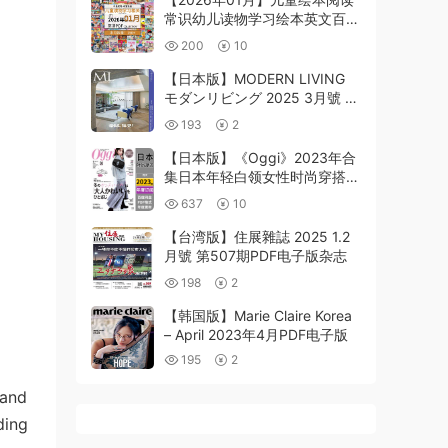
常识幼儿读物学习绘本英文百科
pdf杂志2026年01月打包合集
200
10
（150+本）
【日本版】MODERN LIVING
モダンリビング 2025 3月號 第
279期PDF电子版杂志
193
2
【日本版】《Oggi》2023年合
集日本年轻白领女性时尚穿搭服
装潮流pdf杂志（全年更新）
637
10
【台湾版】住展雜誌 2025 1.2
月號 第507期PDF电子版杂志
198
2
【韩国版】Marie Claire Korea
– April 2023年4月PDF电子版
195
2
 and
ding