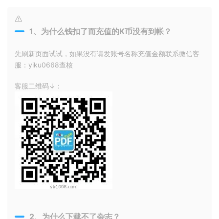
1、为什么钱扣了而充值的K币没有到帐？
先刷新页面试试，如果没有请发账号名称充值金额联系微信客
服：yiku0668查核
客服二维码↓：
2、为什么下载不了杂志？