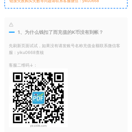
链接失效购买失败等问题请联系客服微信：yiku0668
1、为什么钱扣了而充值的K币没有到帐？
先刷新页面试试，如果没有请发账号名称充值金额联系微信客
服：yiku0668查核
客服二维码↓：