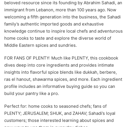
beloved resource since its founding by Abrahim Sahadi, an
immigrant from Lebanon, more than 100 years ago. Now
welcoming a fifth generation into the business, the Sahadi
family’s authentic imported goods and exhaustive
knowledge continue to inspire local chefs and adventurous
home cooks to taste and explore the diverse world of
Middle Eastern spices and sundries.
FOR FANS OF PLENTY: Much like PLENTY, this cookbook
dives deep into core ingredients and provides intimate
insights into flavorful spice blends like dukkah, berbere,
ras el hanout, shawarma spices, and more. Each ingredient
profile includes an informative buying guide so you can
build your pantry like a pro.
Perfect for: home cooks to seasoned chefs; fans of
PLENTY; JERUSALEM; SHUK, and ZAHAV; Sahadi’s loyal
customers; those interested learning about spices and