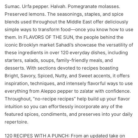
Sumac. Urfa pepper. Halvah. Pomegranate molasses.
Preserved lemons. The seasonings, staples, and spice
blends used throughout the Middle East offer deliciously
simple ways to transform food—once you know how to use
them. In FLAVORS OF THE SUN, the people behind the
iconic Brooklyn market Sahadi’s showcase the versatility of
these ingredients in over 120 everyday dishes, including
starters, salads, soups, family-friendly meals, and
desserts. With sections devoted to recipes boasting
Bright, Savory, Spiced, Nutty, and Sweet accents, it offers
inspiration, techniques, and intensely flavorful ways to use
everything from Aleppo pepper to za’atar with confidence.
Throughout, “no-recipe recipes” help build up your flavor
intuition so you can effortlessly incorporate any of the
featured spices, condiments, and preserves into your daily
repertoire.
120 RECIPES WITH A PUNCH: From an updated take on