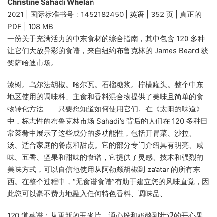
Christine Sahadi Whelan
2021 | 国际标准书号：1452182450 | 英语 | 352 页 | 真正的
PDF | 108 MB
一份关于充满活力的中东食材的综合指南，其中包含 120 多种
让它们大放异彩的食谱，来自纽约布鲁克林的 James Beard 获
奖萨哈迪市场。
漆树。乌尔法胡椒。哈尔瓦。石榴糖浆。柠檬罐头。整个中东
地区使用的调味料、主食和香料混合物提供了美味且简单的食
物转化方法——只要您知道如何使用它们。在《太阳的味道》
中，标志性的布鲁克林市场 Sahadi’s 背后的人们在 120 多种日
常菜肴中展示了这些成分的多功能性，包括开胃菜、沙拉、
汤、适合家庭的餐点和甜点。它的部分专门介绍具有明亮、咸
味、五香、坚果和甜味的食谱，它提供了灵感、技术和强烈的
美味方式，可以自信地使用从阿勒颇胡椒到 za’atar 的所有东
西。在整个过程中，“无食谱食谱”有助于建立您的风味直觉，因
此您可以毫不费力地融入任何特色香料、调味品、
120 道菜谱：从更新的玉米片、通心粉和奶酪到壮观的开心果