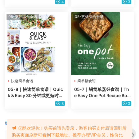
4
3
05-烹饪综合食谱
05-烹饪综合食谱
快速简单食谱
简单锅食谱
05-8｜快速简单食谱｜Quic
05-7｜锅简单烹饪食谱｜Th
k & Easy 30 分钟或更短时间
e Easy One Pot Recipe Boo
的简单日常食谱
k 摆脱混乱，再次享受烹饪
3
3
评论
0
亿酷欢迎你！购买前请先登录，游客购买支付后请回到所
购买页面刷新可看到下载地址。推荐办理VIP会员，性价比
请先
登录