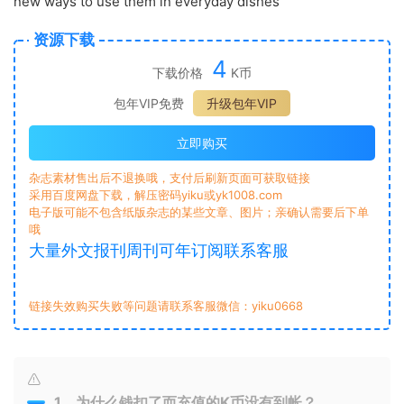
new ways to use them in everyday dishes
资源下载
4
下载价格
K币
包年VIP免费
升级包年VIP
立即购买
杂志素材售出后不退换哦，支付后刷新页面可获取链接
采用百度网盘下载，解压密码yiku或yk1008.com
电子版可能不包含纸版杂志的某些文章、图片；亲确认需要后下单
哦
大量外文报刊周刊可年订阅联系客服
链接失效购买失败等问题请联系客服微信：yiku0668
1、为什么钱扣了而充值的K币没有到帐？