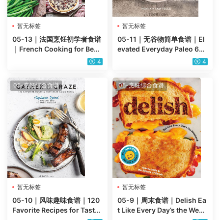
暂无标签
暂无标签
05-13｜法国烹饪初学者食谱
05-11｜无谷物简单食谱｜El
｜French Cooking for Begi
evated Everyday Paleo 60
nners
Simple-Made-Special Reci
4
4
pes
05-烹饪综合食谱
05-烹饪综合食谱
暂无标签
暂无标签
05-10｜风味趣味食谱｜120
05-9｜周末食谱｜Delish Ea
Favorite Recipes for Tasty
t Like Every Day’s the Week
Good Times PDF电子版
end美食pdf电子版