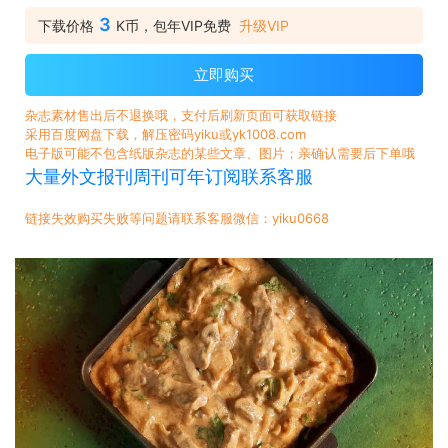
3
下载价格
K币，包年VIP免费
升级VIP
立即购买
杂志素材售出后不退换哦，支付后刷新页面可获取链接
采用百度网盘下载，解压密码yiku或yk1008.com
电子版可能不包含纸版杂志的某些文章、图片；亲确认需要后下单哦
大量外文报刊周刊可年订阅联系客服
链接失效购买失败等问题请联系客服微信：yiku0668