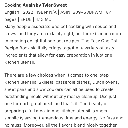
Cooking Again by Tyler Sweet
English | 2022 | ISBN: N/A | ASIN: B09RSVBFWM | 87
pages | EPUB | 4.13 Mb
Many people associate one pot cooking with soups and
stews, and they are certainly right, but there is much more
to creating delightful one pot recipes. The Easy One Pot
Recipe Book skillfully brings together a variety of tasty
ingredients that allow for easy preparation in just one
kitchen utensil.
There are a few choices when it comes to one-step
kitchen utensils. Skillets, casserole dishes, Dutch ovens,
sheet pans and slow cookers can all be used to create
outstanding meals without any messy cleanup. Use just
one for each great meal, and that’s it. The beauty of
preparing a full meal in one kitchen utensil is sheer
simplicity saving tremendous time and energy. No fuss and
no muss. Moreover, all the flavors blend nicely together.