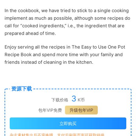
In the cookbook, we have tried to stick to a single cooking
implement as much as possible, although some recipes do
call for “cooked ingredients,” i.e., the ingredient that are
prepared ahead of time.
Enjoy serving all the recipes in The Easy to Use One Pot
Recipe Book and spend more time with your family and
friends instead of cleaning in the kitchen.
资源下载
3
下载价格
K币
包年VIP免费
升级包年VIP
立即购买
杂志素材售出后不退换哦，支付后刷新页面可获取链接