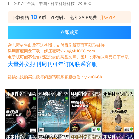
2017年合集
·
中国
·
科学科研科技
800
10
下载价格
K币，VIP折扣、包年SVIP免费
升级VIP
立即购买
杂志素材售出后不退换哦，支付后刷新页面可获取链接
采用百度网盘下载，解压密码yiku或yk1008.com
电子版可能不包含纸版杂志的某些文章、图片；亲确认需要后下单哦
大量外文报刊周刊可年订阅联系客服
链接失效购买失败等问题请联系客服微信：yiku0668