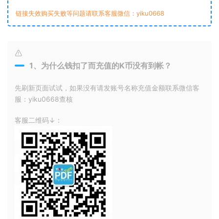
链接失效购买失败等问题请联系客服微信：yiku0668
1、为什么钱扣了而充值的K币没有到帐？
先刷新页面试试，如果没有请发账号名称充值金额联系微信客
服：yiku0668查核
客服二维码↓：