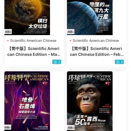
Scientific American Chinese
Scientific American Chinese
Edition
Edition
【简中版】Scientific Ameri
【简中版】Scientific Ameri
can Chinese Edition – Marc
can Chinese Edition – Febr
h 2025年3月PDF电子版杂志
uary 2025年2月PDF电子版
2
2
杂志
中文-科技科学
中文-科技科学