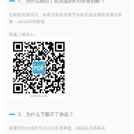
1、为什么钱扣了而充值的K币没有到帐？
先刷新页面试试，如果没有请发账号名称充值金额联系微信客
服：yiku0668查核
客服二维码↓：
2、为什么下载不了杂志？
新疆等部分城市无法访问百度网盘，请核实后再购买