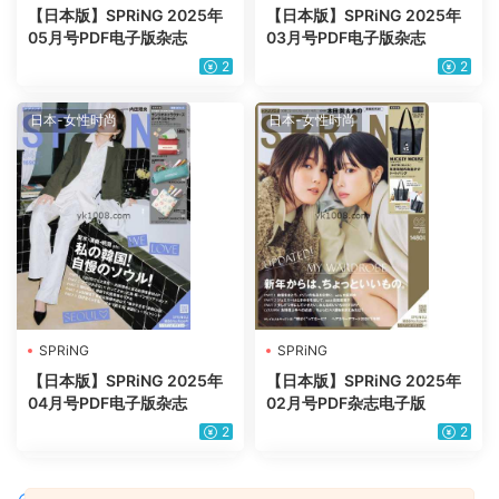
【日本版】SPRiNG 2025年
【日本版】SPRiNG 2025年
05月号PDF电子版杂志
03月号PDF电子版杂志
2
2
日本-女性时尚
日本-女性时尚
SPRiNG
SPRiNG
【日本版】SPRiNG 2025年
【日本版】SPRiNG 2025年
04月号PDF电子版杂志
02月号PDF杂志电子版
2
2