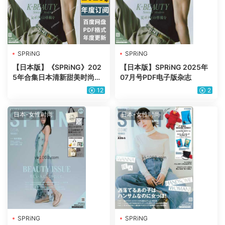
SPRiNG
SPRiNG
【日本版】《SPRiNG》202
【日本版】SPRiNG 2025年
5年合集日本清新甜美时尚潮
07月号PDF电子版杂志
流女性美容美妆服饰生活pdf
12
2
杂志（年订阅）
日本-女性时尚
日本-女性时尚
SPRiNG
SPRiNG