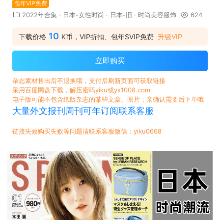
包年VIP免费
2022年合集
·
日本-女性时尚
·
日本-旧
·
时尚美容服饰
624
10
下载价格
K币，VIP折扣、包年SVIP免费
升级VIP
立即购买
杂志素材售出后不退换哦，支付后刷新页面可获取链接
采用百度网盘下载，解压密码yiku或yk1008.com
电子版可能不包含纸版杂志的某些文章、图片；亲确认需要后下单哦
大量外文报刊周刊可年订阅联系客服
链接失效购买失败等问题请联系客服微信：yiku0668