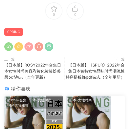
0
0
SPRiNG
上一篇
下一篇
【日本版】ROSY2022年合集日
【日本版】《SPUR》2022年合
本女性时尚美容彩妆化妆装扮美
集日本独特女性品味时尚潮流模
颜pdf杂志（全年更新）
特穿搭服饰pdf杂志（全年更新）
猜你喜欢
2025年合集
·
日本-女性时尚
·
日本-女性时尚
时尚美容服饰