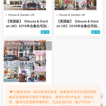
House & Garden UK
House & Garden UK
【英国版】《House & Gard
【英国版】《House & Gard
en UK》2019年合集住宅别
en UK》2018年合集住宅别
墅室内软装花园庭院设计杂志
墅室内软装花园庭院设计杂志
10
10
PDF（11本）
PDF（12本）
2017年合集
·
家居室内软装
·
花园种植园艺
·
英国
House & Garden UK
亿酷欢迎你！购买前请先登录，游客购买支付后请回到所
【英国版】《House & Gard
购买页面刷新可看到下载地址。推荐办理VIP会员，性价比
en UK》2017年合集住宅别墅
高，微信付款需要对着码扫，无法长按识别，账户可QQ一
室内软装花园庭院设计杂志P
10