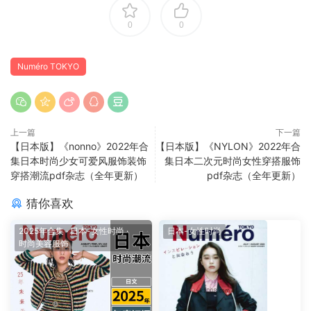
0
0
Numéro TOKYO
上一篇
下一篇
【日本版】《nonno》2022年合
【日本版】《NYLON》2022年合
集日本时尚少女可爱风服饰装饰
集日本二次元时尚女性穿搭服饰
穿搭潮流pdf杂志（全年更新）
pdf杂志（全年更新）
猜你喜欢
2025年合集
·
日本-女性时尚
·
日本-女性时尚
时尚美容服饰