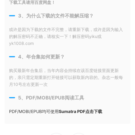
下载工具请用百度网盘！
3、为什么下载的文件不能解压缩？
或许是因为下载的文件不完整，请重新下载，或许是因为输入
的解压密码不正确，请核实一下！解压密码yiku或
yk1008.com
4、年合集如何更新？
购买最新年合集后，当年内容会持续在该百度链接里面更新
的，亲只需定期重新打开链接可以获取新内容的。杂志一般每
月10号左右更新一次
5、PDF/MOBI/EPUB阅读工具
PDF/MOBI/EPUB均可使用
Sumatra PDF点击下载