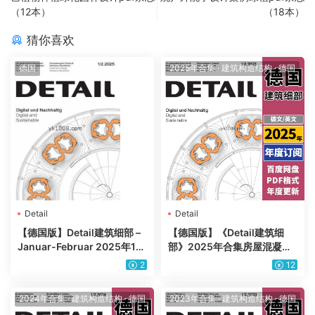
（12本）
（18本）
猜你喜欢
德国
2025年合集
·
建筑构造结构
·
德国
Detail
Detail
【德国版】Detail建筑细部 –
【德国版】《Detail建筑细
Januar-Februar 2025年1-2
部》2025年合集房屋混凝土
月PDF电子版
结构建筑师土木工程师节点细
2
12
节剖面PDF杂志（年订阅）
2024年合集
·
建筑构造结构
·
德国
2023年合集
·
建筑构造结构
·
德国