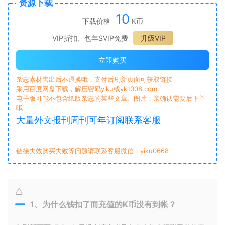
资源下载
10
下载价格
K币
VIP折扣、包年SVIP免费
升级VIP
立即购买
杂志素材售出后不退换哦，支付后刷新页面可获取链接
采用百度网盘下载，解压密码yiku或yk1008.com
电子版可能不包含纸版杂志的某些文章、图片；亲确认需要后下单
哦
大量外文报刊周刊可年订阅联系客服
链接失效购买失败等问题请联系客服微信：yiku0668
1、为什么钱扣了而充值的K币没有到帐？