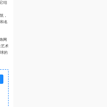
它结
建筑，
和名
装饰网
性艺术
球的