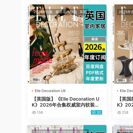
2026年合集
·
家居室内软装
·
英国
2025年
Elle Decoration UK
Elle De
【英国版】《Elle Decoration U
【英国版】
K》2026年合集权威室内软装设
K》2
计住宅风格PDF杂志（年订阅）
计住宅
158
20
258
2023年合集
·
家居室内软装
·
英国
2022年