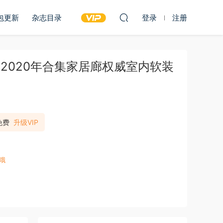
包更新
杂志目录
登录
注册
 UK》2020年合集家居廊权威室内软装
免费
升级VIP
哦