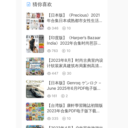
猜你喜欢
【日本版】《Precious》2021
年合集日本成熟都市女性生活服
饰穿搭美容品质pdf杂志（12
346
10
本）
【印度版】《Harper’s Bazaar
India》2022年合集时尚芭莎女
性潮流时装服饰穿搭设计杂志
763
10
pdf（年订阅）
【2023年8月】时尚古典室内设
计软装家具建筑布局案例高清
pdf杂志2023年8月打包
447
30
（230+本）
【日本版】Genroq ゲンロク –
June 2025年6月PDF电子版杂
志
161
2
【台湾版】康軒學習雜誌初階版
2023年合集PDF电子版下载阅
读（24本）
335
10
【2023年4月】户外室外旅游出