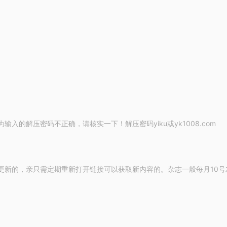
的解压密码不正确，请核实一下！解压密码yiku或yk1008.com
更新的，亲只需定期重新打开链接可以获取新内容的。杂志一般每月10号