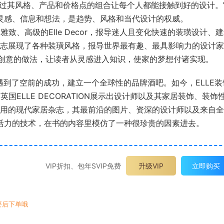
并通过其风格、产品和价格点的组合让每个人都能接触到好的设计。
灵感、信息和想法，是趋势、风格和当代设计的权威。
(英国版)》雅致、高级的Elle Decor，报导迷人且变化快速的装璜设计、
志展现了各种装璜风格，报导世界最有趣、最具影响力的设计家
具创意的做法，让读者从灵感进入知识，使家的梦想付诸实现。
推出，并遇到了空前的成功，建立一个全球性的品牌酒吧。如今，ELLE
国ELLE DECORATION展示出设计师以及其家居装饰、装饰
用的现代家居杂志，其最前沿的图片、资深的设计师以及来自全
活力的技术，在书的内容里模仿了一种很珍贵的因素进去。
VIP折扣、包年SVIP免费
升级VIP
立即购买
要后下单哦