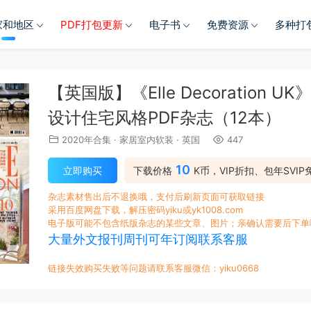
家和地区
PDF打包更新
电子书
免费资源
多种打
【英国版】《Elle Decoration
设计住宅风格PDF杂志（12本）
2020年合集
·
家居室内软装
·
英国
447
10
立即购买
下载价格
K币，VIP折扣、包年SVIP
杂志素材售出后不退换哦，支付后刷新页面可获取链接
采用百度网盘下载，解压密码yiku或yk1008.com
电子版可能不包含纸版杂志的某些文章、图片；亲确认需要后下单
大量外文报刊周刊可年订阅联系客服
链接失效购买失败等问题请联系客服微信：yiku0668