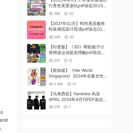
行景色美景游玩pdf杂志2023年
4月打包合集（220+本）
288
30
【2021年02月】时尚美容服饰
时装潮流设计高清pdf杂志02月
打包（共224本）
548
30
【印度版】《3D》帮助孩子计
算阅读运动提高理解pdf杂志电
子版（年订阅）
216
12
【新加坡】《Her World
Singapore》2024年合集女性
时尚潮流服饰美容穿搭设计杂志
2.36k
10
pdf（年订阅）
【马来西亚】Feminine 风采
APRIL 2024年4月刊PDF杂志期
刊下载阅读
218
2
to
 and
.