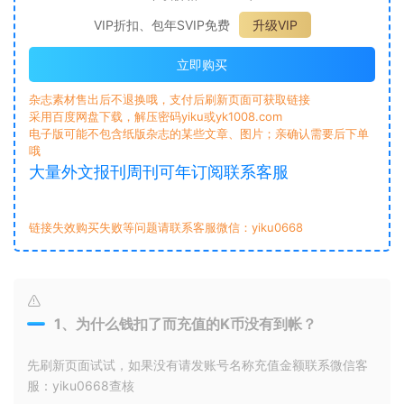
VIP折扣、包年SVIP免费
升级VIP
立即购买
杂志素材售出后不退换哦，支付后刷新页面可获取链接
采用百度网盘下载，解压密码yiku或yk1008.com
电子版可能不包含纸版杂志的某些文章、图片；亲确认需要后下单
哦
大量外文报刊周刊可年订阅联系客服
链接失效购买失败等问题请联系客服微信：yiku0668
1、为什么钱扣了而充值的K币没有到帐？
先刷新页面试试，如果没有请发账号名称充值金额联系微信客
服：yiku0668查核