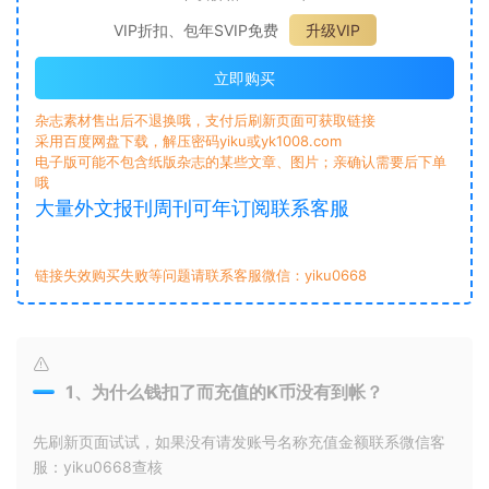
VIP折扣、包年SVIP免费
升级VIP
立即购买
杂志素材售出后不退换哦，支付后刷新页面可获取链接
采用百度网盘下载，解压密码yiku或yk1008.com
电子版可能不包含纸版杂志的某些文章、图片；亲确认需要后下单
哦
大量外文报刊周刊可年订阅联系客服
链接失效购买失败等问题请联系客服微信：yiku0668
1、为什么钱扣了而充值的K币没有到帐？
先刷新页面试试，如果没有请发账号名称充值金额联系微信客
服：yiku0668查核