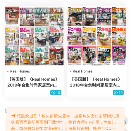
PDF杂志（全年更新）
PDF杂志（12本）
2019年合集
·
家居室内软装
·
英国
2018年合集
·
家居室内软装
·
英国
Real Homes
Real Homes
【英国版】《Real Homes》
【英国版】《Real Homes》
2019年合集时尚家居室内改
2018年合集时尚家居室内改
造装修布局设计方案规划建议
造装修布局设计方案规划建议
10
10
PDF杂志（12本）
PDF杂志（12本）
评论
0
亿酷欢迎你！购买前请先登录，游客购买支付后请回到所
购买页面刷新可看到下载地址。推荐办理VIP会员，性价比
请先
登录
高，微信付款需要对着码扫，无法长按识别，账户可QQ一