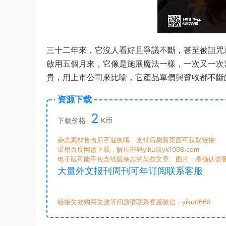
三十二年來，它沒人看好且爭議不斷，甚至被詛咒
啟用五個月來，它像是施展魔法一樣，一次又一次
貴，用上市公司來比喻，它產品單價與營收都不斷
资源下载
2
下载价格
K币
杂志素材售出后不退换哦，支付后刷新页面可获取链接
采用百度网盘下载，解压密码yiku或yk1008.com
电子版可能不包含纸版杂志的某些文章、图片；亲确认需
大量外文报刊周刊可年订阅联系客服
链接失效购买失败等问题请联系客服微信：yiku0668