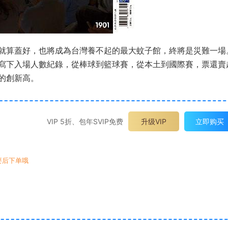
就算蓋好，也將成為台灣養不起的最大蚊子館，終將是災難一場
寫下入場人數紀錄，從棒球到籃球賽，從本土到國際賽，票還賣
的創新高。
VIP 5折、包年SVIP免费
升级VIP
立即购买
要后下单哦