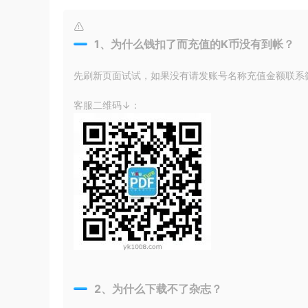
1、为什么钱扣了而充值的K币没有到帐？
先刷新页面试试，如果没有请发账号名称充值金额联系微信
客服二维码↓：
2、为什么下载不了杂志？