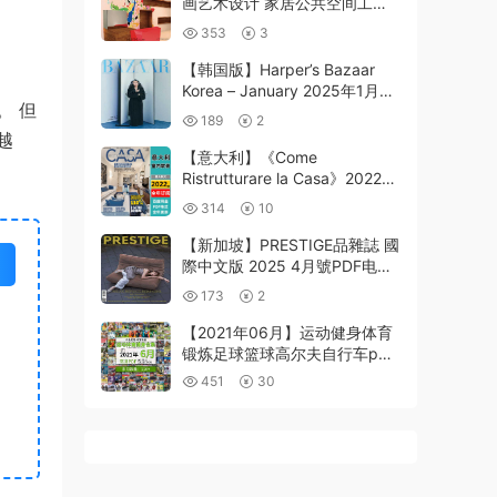
画艺术设计 家居公共空间工装
墙面装饰pdf电子版
353
3
【韩国版】Harper’s Bazaar
Korea – January 2025年1月
。 但
PDF电子版杂志
189
2
越
【意大利】《Come
Ristrutturare la Casa》2022年
合集家居室内浴室厨房家庭空间
314
10
装修翻新信息pdf杂志（年订
阅）
【新加坡】PRESTIGE品雜誌 國
際中文版 2025 4月號PDF电子
版杂志
173
2
【2021年06月】运动健身体育
锻炼足球篮球高尔夫自行车pdf
杂志6月打包（共228本）
451
30