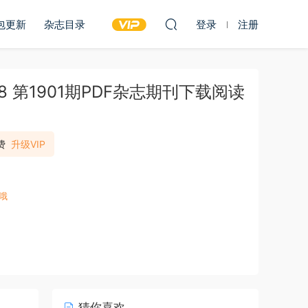
包更新
杂志目录
登录
注册
8 第1901期PDF杂志期刊下载阅读
费
升级VIP
哦
猜你喜欢