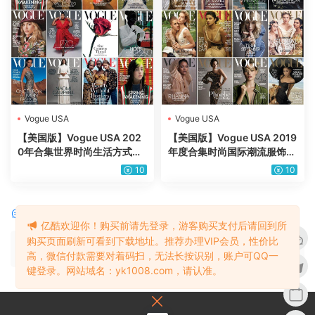
Vogue USA
Vogue USA
【美国版】Vogue USA 202
【美国版】Vogue USA 2019
0年合集世界时尚生活方式时
年度合集时尚国际潮流服饰时
装美容品牌服饰设计高端配饰
装先驱PDF杂志期刊（12本）
10
10
pdf杂志（11本）
评论
0
亿酷欢迎你！购买前请先登录，游客购买支付后请回到所
购买页面刷新可看到下载地址。推荐办理VIP会员，性价比
请先
登录
高，微信付款需要对着码扫，无法长按识别，账户可QQ一
键登录。网站域名：yk1008.com，请认准。