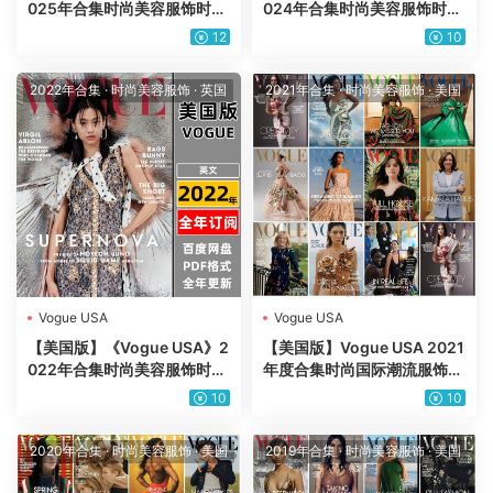
025年合集时尚美容服饰时装
024年合集时尚美容服饰时装
穿搭打扮潮流pdf杂志（年度
穿搭打扮潮流pdf杂志（年度
12
10
订阅）
订阅）
2022年合集
·
时尚美容服饰
·
英国
2021年合集
·
时尚美容服饰
·
美国
Vogue USA
Vogue USA
【美国版】《Vogue USA》2
【美国版】Vogue USA 2021
022年合集时尚美容服饰时装
年度合集时尚国际潮流服饰时
穿搭打扮潮流pdf杂志（年度
装先驱PDF杂志期刊（11本）
10
10
订阅）
2020年合集
·
时尚美容服饰
·
美国
2019年合集
·
时尚美容服饰
·
美国