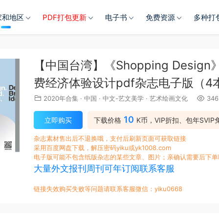
家和地区
PDF打包更新
电子书
免费资源
多种打
【中国台湾】《Shopping Desi
费经济体验设计pdf杂志电子版（4
2020年合集
·
中国
·
中文-艺文美学
·
艺术绘画文化
346
10
立即购买
下载价格
K币，VIP折扣、包年SVIP
杂志素材售出后不退换哦，支付后刷新页面可获取链接
采用百度网盘下载，解压密码yiku或yk1008.com
电子版可能不包含纸版杂志的某些文章、图片；亲确认需要后下单
大量外文报刊周刊可年订阅联系客服
链接失效购买失败等问题请联系客服微信：yiku0668