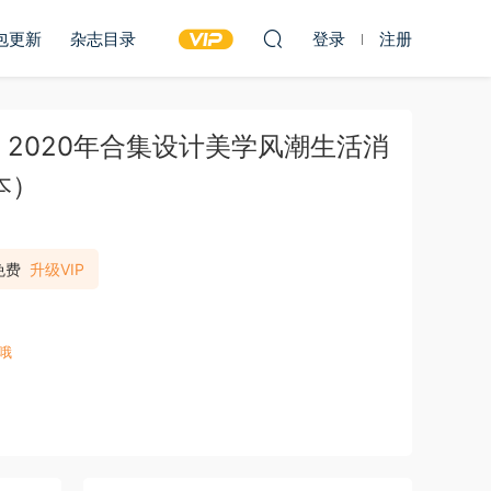
包更新
杂志目录
登录
注册
gn》2020年合集设计美学风潮生活消
本）
免费
升级VIP
哦