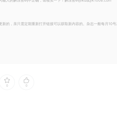
的解压密码不正确，请核实一下！解压密码yiku或yk1008.com
更新的，亲只需定期重新打开链接可以获取新内容的。杂志一般每月10号
0
0