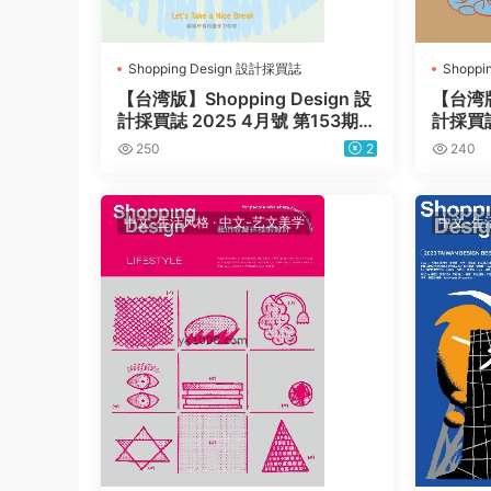
Shopping Design 設計採買誌
Shopp
【台湾版】Shopping Design 設
【台湾版】
計採買誌 2025 4月號 第153期P
計採買誌
DF电子版杂志
PDF电
250
2
240
中文-生活风格
·
中文-艺文美学
中文-生