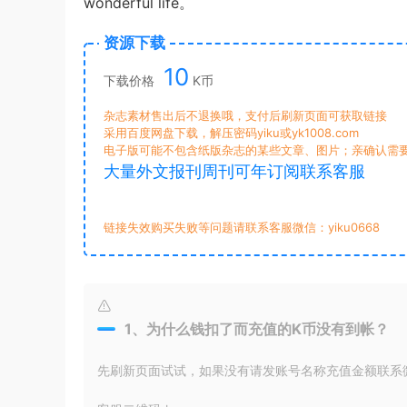
wonderful life。
资源下载
10
下载价格
K币
杂志素材售出后不退换哦，支付后刷新页面可获取链接
采用百度网盘下载，解压密码yiku或yk1008.com
电子版可能不包含纸版杂志的某些文章、图片；亲确认需
大量外文报刊周刊可年订阅联系客服
链接失效购买失败等问题请联系客服微信：yiku0668
1、为什么钱扣了而充值的K币没有到帐？
先刷新页面试试，如果没有请发账号名称充值金额联系微信