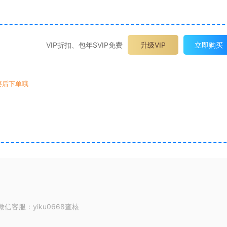
VIP折扣、包年SVIP免费
升级VIP
立即购买
要后下单哦
客服：yiku0668查核