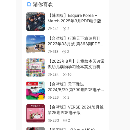
猜你喜欢
【韩国版】Esquire Korea –
March 2025年3月PDF电子版
杂志
241
2
【台湾版】行遍天下旅遊月刊
2023年03月號 第363期PDF电
子版下载
618
2
【2023年8月】儿童绘本阅读常
识幼儿读物学习绘本英文百科
pdf杂志2023年8月打包合集
284
10
（110+本）
【台湾版】天下雜誌
2024/5/29 第799期PDF电子版
下载阅读
226
2
【台湾版】VERSE 2024/8月號
第25期PDF电子版
233
2
【美国版】《Vogue USA》