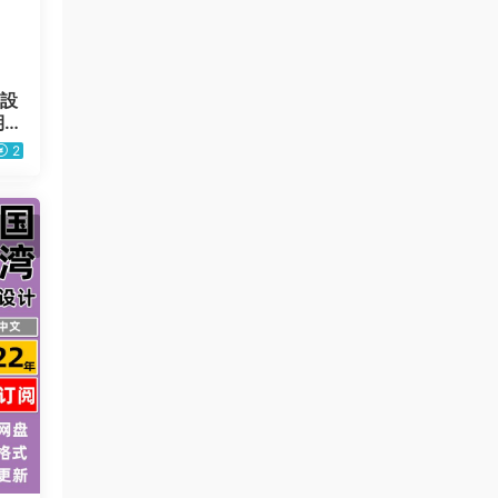
 設
期P
2