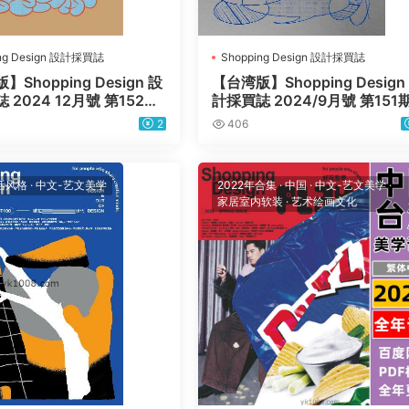
ing Design 設計採買誌
Shopping Design 設計採買誌
Shopping Design 設
【台湾版】Shopping Design
 2024 12月號 第152期
計採買誌 2024/9月號 第151
子版
DF电子版
2
406
活风格
·
中文-艺文美学
2022年合集
·
中国
·
中文-艺文美学
·
家居室内软装
·
艺术绘画文化