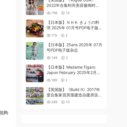
2022年合集时尚美容服饰时装
穿搭打扮潮流pdf杂志（年度订
796
10
阅）
【日本版】ＮＨＫ きょうの料
理 2025年 01月号PDF电子版杂
志
179
2
【日本版】25ans 2025年 07月
号PDF电子版杂志
148
2
【日本版】Madame Figaro
Japon February 2025年2月
PDF电子版
189
2
【英国版】《Build It》2017年
度合集家居房屋建造自建房设计
规划理念PDF杂志（12本）
269
10
而能夠