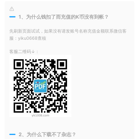
1、为什么钱扣了而充值的K币没有到帐？
先刷新页面试试，如果没有请发账号名称充值金额联系微信客
服：yiku0668查核
客服二维码↓：
2、为什么下载不了杂志？