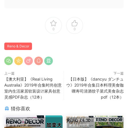
0
0
Reno & Decor
上一篇
下一篇
【澳大利亚】《Real Living
【日本版】《dancyu ダンチュ
Australia》2019年合集时尚创意
ウ》2019年合集日本料理美食咖
室内生活家居软装设计家具创意
喱寿司清酒饺子菜式美食杂志
灵感PDF杂志（12本）
pdf（12本）
猜你喜欢
2022年合集
·
加拿大
·
2021年合集
·
加拿大
·
家居室内软装
家居室内软装