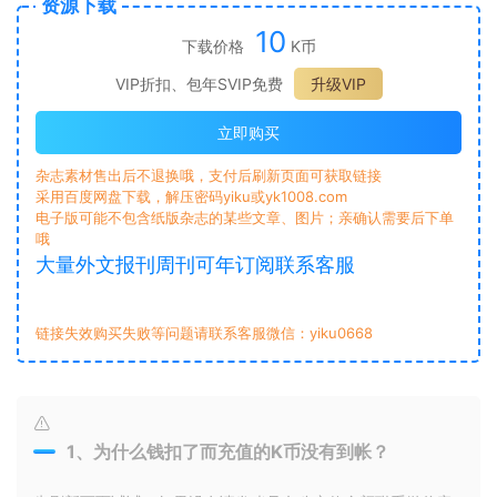
资源下载
10
下载价格
K币
VIP折扣、包年SVIP免费
升级VIP
立即购买
杂志素材售出后不退换哦，支付后刷新页面可获取链接
采用百度网盘下载，解压密码yiku或yk1008.com
电子版可能不包含纸版杂志的某些文章、图片；亲确认需要后下单
哦
大量外文报刊周刊可年订阅联系客服
链接失效购买失败等问题请联系客服微信：yiku0668
1、为什么钱扣了而充值的K币没有到帐？