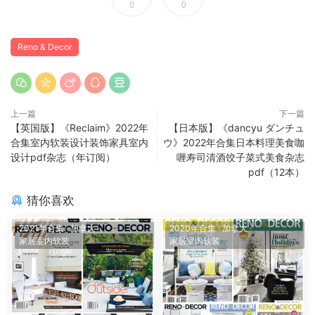
0
0
Reno & Decor
上一篇
下一篇
【英国版】《Reclaim》2022年
【日本版】《dancyu ダンチュ
合集室内软装设计装饰家具室内
ウ》2022年合集日本料理美食咖
设计pdf杂志（年订阅）
喱寿司清酒饺子菜式美食杂志
pdf（12本）
猜你喜欢
2021年合集
·
加拿大
·
2020年合集
·
加拿大
·
家居室内软装
家居室内软装