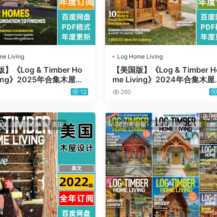
e Living
Log Home Living
《Log & Timber Ho
【美国版】《Log & Timber H
iving》2025年合集木屋木
me Living》2024年合集木屋
房子室内软装装饰设计PD
别墅木房子室内软装装饰设计P
12
260
（年订阅）
F杂志（年订阅）
合集
·
家居室内软装
·
美国
2021年合集
·
家居室内软装
·
美国