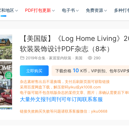
家和地区
PDF打包更新
电子书
免费资源
多种打
【美国版】《Log Home Livin
软装装饰设计PDF杂志（8本）
2019年合集
·
家居室内软装
·
美国
290
10
立即购买
下载价格
K币，VIP折扣、包年SVIP
杂志素材售出后不退换哦，支付后刷新页面可获取链接
采用百度网盘下载，解压密码yiku或yk1008.com
电子版可能不包含纸版杂志的某些文章、图片；亲确认需要后下单
大量外文报刊周刊可年订阅联系客服
链接失效购买失败等问题请联系客服微信：yiku0668