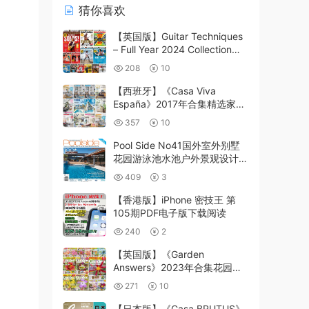
猜你喜欢
【英国版】Guitar Techniques
– Full Year 2024 Collection吉
他音乐pdf杂志
208
10
【西班牙】《Casa Viva
España》2017年合集精选家居
室内摄影布局软装设计PDF杂志
357
10
（11本）
Pool Side No41国外室外别墅
花园游泳池水池户外景观设计参
考pdf
409
3
【香港版】iPhone 密技王 第
105期PDF电子版下载阅读
240
2
【英国版】《Garden
Answers》2023年合集花园答
案花卉植物园艺花园户外空间设
271
10
计爱好pdf杂志（13本）
【日本版】《Casa BRUTUS》