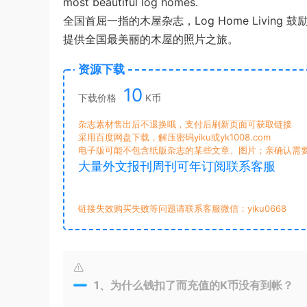
most beautiful log homes.
全国首屈一指的木屋杂志，Log Home Livi
提供全国最美丽的木屋的照片之旅。
资源下载
10
下载价格
K币
杂志素材售出后不退换哦，支付后刷新页面可获取链接
采用百度网盘下载，解压密码yiku或yk1008.com
电子版可能不包含纸版杂志的某些文章、图片；亲确认需
大量外文报刊周刊可年订阅联系客服
链接失效购买失败等问题请联系客服微信：yiku0668
1、为什么钱扣了而充值的K币没有到帐？