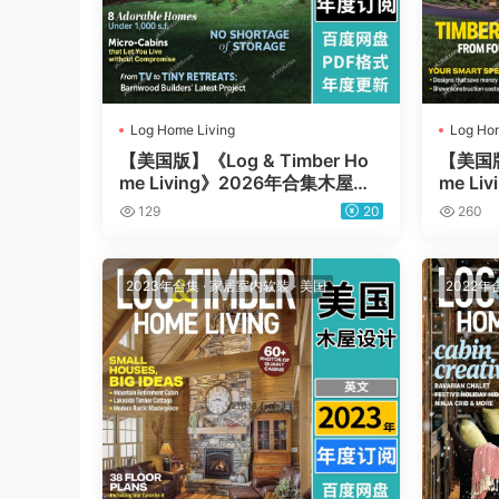
Log Home Living
Log Hom
【美国版】《Log & Timber Ho
【美国版】
me Living》2026年合集木屋木
me L
别墅木房子室内软装装饰设计PD
别墅木
129
20
260
F杂志（年订阅）
F杂志
2023年合集
·
家居室内软装
·
美国
2022年