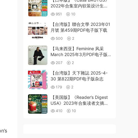
2022年合集室内软装设计生活
品味杂志pdf电子版（全年更
951
10
新）
【台湾版】聯合文學 2023年01
月號 第459期PDF电子版下载
500
2
【马来西亚】Feminine 风采
March 2025年3月PDF电子版
杂志
207
2
【台湾版】天下雜誌 2025-4-
30 第822期PDF电子版杂志
179
2
【美国版】《Reader’s Digest
USA》2023年合集读者文摘信
息阅读灵感摘录采访英文学习
410
10
PDF（全年更新）
on’s