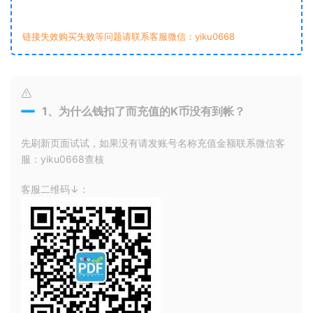
链接失效购买失败等问题请联系客服微信：yiku0668
1、为什么钱扣了而充值的K币没有到帐？
先刷新页面试试，如果没有请发账号名称充值金额联系微信客
服：yiku0668查核
客服二维码↓：