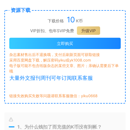
资源下载
10
下载价格
K币
VIP折扣、包年SVIP免费
升级VIP
立即购买
杂志素材售出后不退换哦，支付后刷新页面可获取链接
采用百度网盘下载，解压密码yiku或yk1008.com
电子版可能不包含纸版杂志的某些文章、图片；亲确认需要后下单
哦
大量外文报刊周刊可年订阅联系客服
链接失效购买失败等问题请联系客服微信：yiku0668
1、为什么钱扣了而充值的K币没有到帐？