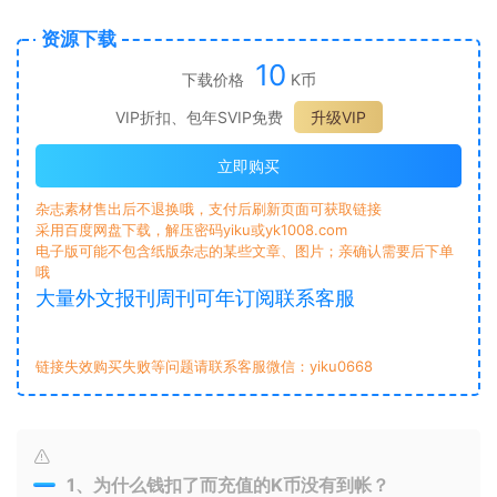
资源下载
10
下载价格
K币
VIP折扣、包年SVIP免费
升级VIP
立即购买
杂志素材售出后不退换哦，支付后刷新页面可获取链接
采用百度网盘下载，解压密码yiku或yk1008.com
电子版可能不包含纸版杂志的某些文章、图片；亲确认需要后下单
哦
大量外文报刊周刊可年订阅联系客服
链接失效购买失败等问题请联系客服微信：yiku0668
1、为什么钱扣了而充值的K币没有到帐？