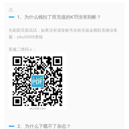
1、为什么钱扣了而充值的K币没有到帐？
先刷新页面试试，如果没有请发账号名称充值金额联系微信客
服：yiku0668查核
客服二维码↓：
2、为什么下载不了杂志？