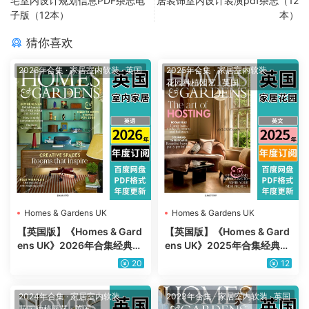
宅室内设计规划信息PDF杂志电
居装饰室内设计装潢pdf杂志（12
子版（12本）
本）
猜你喜欢
2026年合集
·
家居室内软装
·
英国
2025年合集
·
家居室内软装
·
花园种植园艺
·
英国
Homes & Gardens UK
Homes & Gardens UK
【英国版】《Homes & Gard
【英国版】《Homes & Gard
ens UK》2026年合集经典住
ens UK》2025年合集经典住
宅室内软装家居花园设计PDF
宅室内软装家居花园设计PDF
20
12
杂志（年订阅）
杂志（年订阅）
2024年合集
·
家居室内软装
·
2023年合集
·
家居室内软装
·
英国
花园种植园艺
·
英国