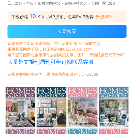
2017年合集
·
家居室内软装
·
花园种植园艺
·
英国
283
10
下载价格
K币，VIP折扣、包年SVIP免费
升级VIP
立即购买
杂志素材售出后不退换哦，支付后刷新页面可获取链接
采用百度网盘下载，解压密码yiku或yk1008.com
电子版可能不包含纸版杂志的某些文章、图片；亲确认需要后下单哦
大量外文报刊周刊可年订阅联系客服
链接失效购买失败等问题请联系客服微信：yiku0668