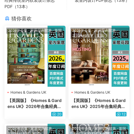
经典传统室内软装设计杂志
装室内设计PDF杂志（13本）
PDF（13本）
猜你喜欢
2026年合集
·
家居室内软装
·
英国
2025年合集
·
家居室内软装
·
花园种植园艺
·
英国
Homes & Gardens UK
Homes & Gardens UK
【英国版】《Homes & Gard
【英国版】《Homes & Gard
ens UK》2026年合集经典住
ens UK》2025年合集经典住
宅室内软装家居花园设计PDF
宅室内软装家居花园设计PDF
20
12
杂志（年订阅）
杂志（年订阅）
2024年合集
·
家居室内软装
·
2023年合集
·
家居室内软装
·
英国
花园种植园艺
·
英国