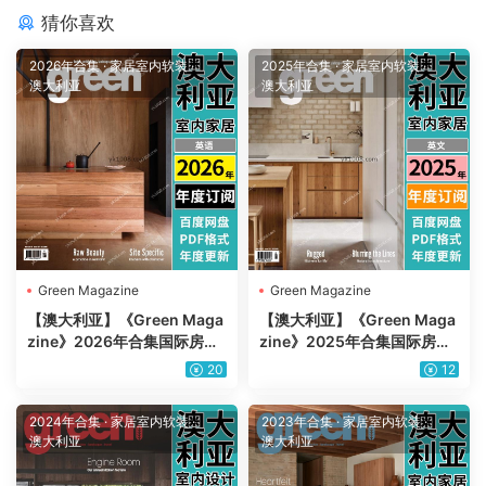
猜你喜欢
2026年合集
·
家居室内软装
·
2025年合集
·
家居室内软装
·
澳大利亚
澳大利亚
Green Magazine
Green Magazine
【澳大利亚】《Green Maga
【澳大利亚】《Green Maga
zine》2026年合集国际房屋
zine》2025年合集国际房屋
花园住宅别墅环境设计项目案
花园住宅别墅环境设计项目案
20
12
例pdf杂志电子版（年订阅）
例pdf杂志电子版（年订阅）
2024年合集
·
家居室内软装
·
2023年合集
·
家居室内软装
·
澳大利亚
澳大利亚