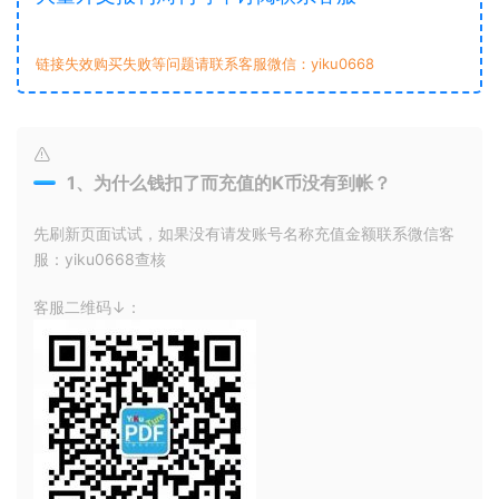
链接失效购买失败等问题请联系客服微信：yiku0668
1、为什么钱扣了而充值的K币没有到帐？
先刷新页面试试，如果没有请发账号名称充值金额联系微信客
服：yiku0668查核
客服二维码↓：