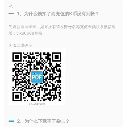
1、为什么钱扣了而充值的K币没有到帐？
先刷新页面试试，如果没有请发账号名称充值金额联系微信客
服：yiku0668查核
客服二维码↓：
2、为什么下载不了杂志？