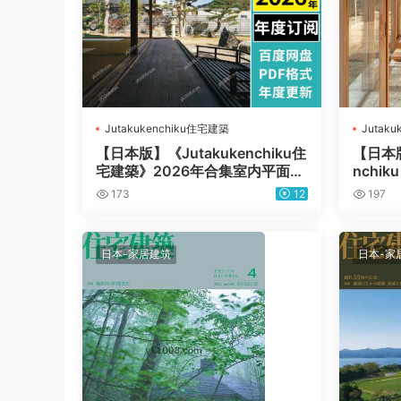
Jutakukenchiku住宅建築
Jutak
【日本版】《Jutakukenchiku住
【日本版
宅建築》2026年合集室内平面布
nchik
局室内设计PDF杂志（年订阅）
电子版
173
12
197
日本-家居建筑
日本-家