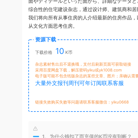
面やディテールといった面から、詳細なデータと
综合性的住宅建设杂志，通过设计师、建筑商和居
我们将向所有从事住房的人介绍最新的住房作品，
从文化方面思考住房。
资源下载
10
下载价格
K币
杂志素材售出后不退换哦，支付后刷新页面可获取链接
采用百度网盘下载，解压密码yiku或yk1008.com
电子版可能不包含纸版杂志的某些文章、图片；亲确认需
大量外文报刊周刊可年订阅联系客服
链接失效购买失败等问题请联系客服微信：yiku0668
1、为什么钱扣了而充值的K币没有到帐？