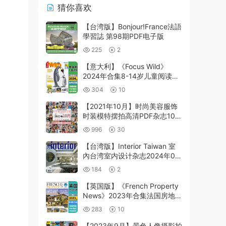
猜你喜欢
【台湾版】Bonjour!France法語
學習誌 第98期PDF电子版
225
2
【意大利】《Focus Wild》
2024年合集8-14岁儿童阅读学
习认知动物宠物兴趣PDF杂志
304
10
（年订阅）
【2021年10月】时尚美容服饰
时装模特摆拍高清PDF杂志10月
份打包（共240本）
996
30
【台湾版】Interior Taiwan 室
內台湾室内设计杂志2024年07
月刊PDF电子版下载
184
2
【英国版】《French Property
News》2023年合集法国房地产
市场住宅房屋信息杂志PDF（年
283
10
订阅）
【2023年9月】景色人像摄影拍