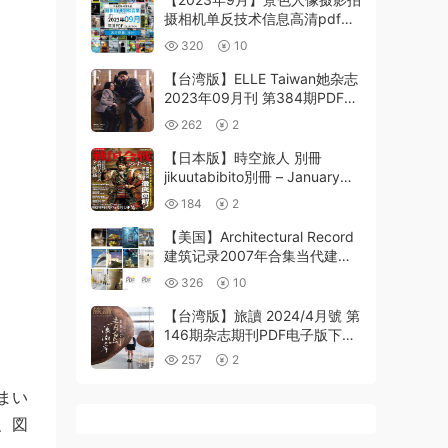
摄相机单反技术信息高清pdf杂
志2023年9月份打包（80+本）
320
10
【台湾版】ELLE Taiwan她杂志
2023年09月刊 第384期PDF电
子版
262
2
【日本版】時空旅人 別冊
jikuutabibito別冊 – January
2025年1月PDF电子版
184
2
【美国】Architectural Record
建筑记录2007年合集当代建筑
设计案例项目技术报道信息pdf
326
10
杂志（10本）
【台湾版】旅讀 2024/4月號 第
146期杂志期刊PDF电子版下载
阅读
257
2
まい
、図