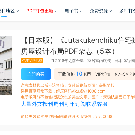
家和地区
PDF打包更新
电子书
免费资源
多种打
【日本版】《Jutakukenchiku
房屋设计布局PDF杂志（5本）
包年VIP免费
2016年之前合集
·
家居室内软装
·
日本-家居
10
立即购买
下载价格
K币，VIP折扣、包年SVIP
杂志素材售出后不退换哦，支付后刷新页面可获取链接
采用百度网盘下载，解压密码yiku或yk1008.com
电子版可能不包含纸版杂志的某些文章、图片；亲确认需要后下单
大量外文报刊周刊可年订阅联系客服
链接失效购买失败等问题请联系客服微信：yiku0668