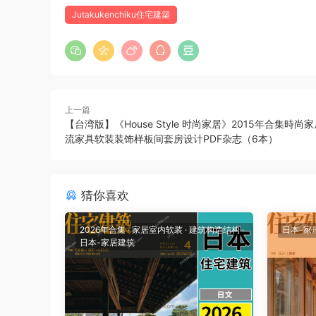
Jutakukenchiku住宅建築
上一篇
【台湾版】《House Style 时尚家居》2015年合集時尚
流家具软装装饰样板间套房设计PDF杂志（6本）
猜你喜欢
2026年合集
·
家居室内软装
·
建筑构造结构
·
日本-家
日本-家居建筑