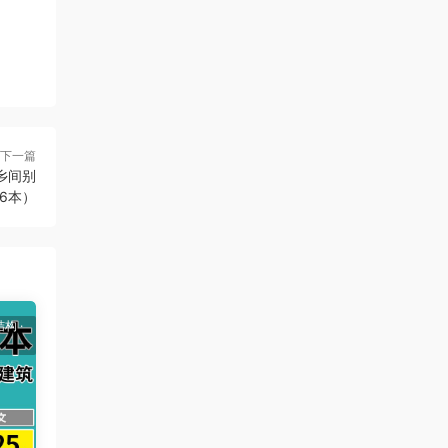
下一篇
海乡间别
6本）
结构
·