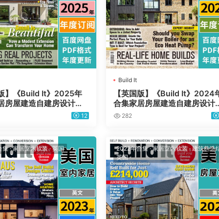
Build It
】《Build It》2025年
【英国版】《Build It》2024
居房屋建造自建房设计规
合集家居房屋建造自建房设计
PDF杂志（年订阅）
划理念PDF杂志（年订阅）
12
282
合集
·
家居室内软装
·
英国
2022年合集
·
家居室内软装
·
建筑构造
英国