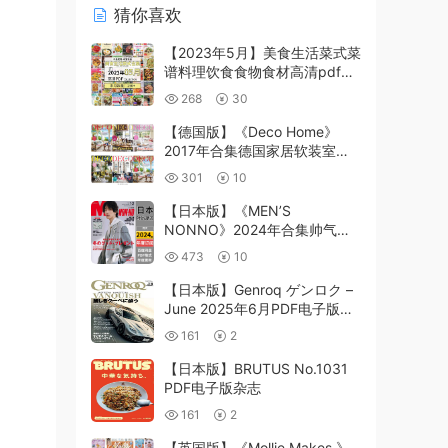
猜你喜欢
【2023年5月】美食生活菜式菜
谱料理饮食食物食材高清pdf杂
志2023年5月打包（250+本）
268
30
【德国版】《Deco Home》
2017年合集德国家居软装室内
设计家具装饰灵感装修参考pdf
301
10
杂志（5本）
【日本版】《MEN’S
NONNO》2024年合集帅气男
性男士服装时尚潮流穿搭服饰
473
10
pdf杂志（年订阅）
【日本版】Genroq ゲンロク –
June 2025年6月PDF电子版杂
志
161
2
【日本版】BRUTUS No.1031
PDF电子版杂志
161
2
【英国版】《Mollie Makes 》