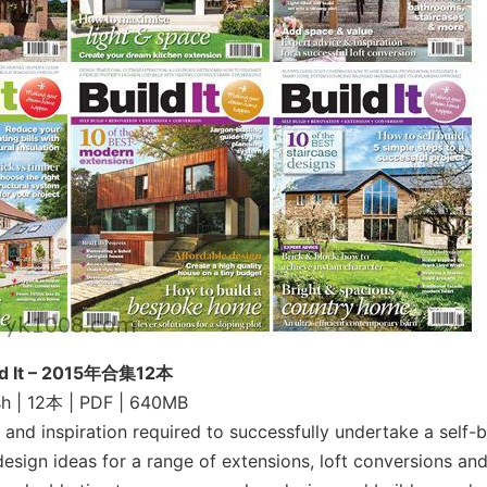
ld It – 2015年合集12本
sh | 12本 | PDF | 640MB
 and inspiration required to successfully undertake a self-b
design ideas for a range of extensions, loft conversions an