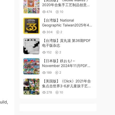
2020年合集手工艺制品创意启
发灵感手工作品教程收藏pdf杂
474
10
志（13本）
【台湾版】National
Geographic Taiwan2025年4月
國家地理雜誌PDF电子版杂志
304
2
【台湾版】貢丸湯 第36期PDF
电子版杂志
152
2
【日本版】鉄おも! –
November 2024年11月PDF电
子版
189
2
【美国版】《Click》2021年合
集点击世界3-6岁儿童孩子艺智
学习探索英文学习绘本PDF（9
278
10
本）
uild,
d