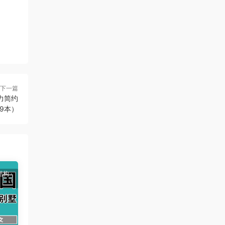
下一篇
魅力简约
9本）
结构
·