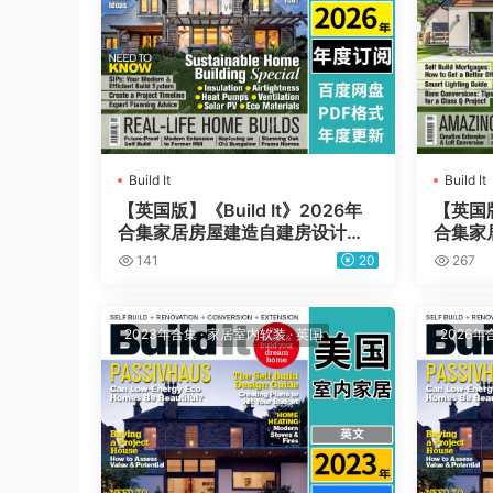
Build It
Build It
【英国版】《Build It》2026年
【英国版
合集家居房屋建造自建房设计规
合集家
划理念PDF杂志（年订阅）
划理念
141
20
267
2023年合集
·
家居室内软装
·
英国
2026年