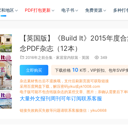
家和地区
PDF打包更新
电子书
免费资源
多种打
【英国版】《Build It》2015
念PDF杂志（12本）
2016年之前合集
·
家居室内软装
·
英国
349
10
立即购买
下载价格
K币，VIP折扣、包年SVIP
杂志素材售出后不退换哦，支付后刷新页面可获取链接
采用百度网盘下载，解压密码yiku或yk1008.com
电子版可能不包含纸版杂志的某些文章、图片；亲确认需要后下单
大量外文报刊周刊可年订阅联系客服
链接失效购买失败等问题请联系客服微信：yiku0668