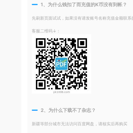
1、为什么钱扣了而充值的K币没有到帐？
先刷新页面试试，如果没有请发账号名称充值金额联系微信
客服二维码↓：
2、为什么下载不了杂志？
新疆等部分城市无法访问百度网盘，请核实后再购买