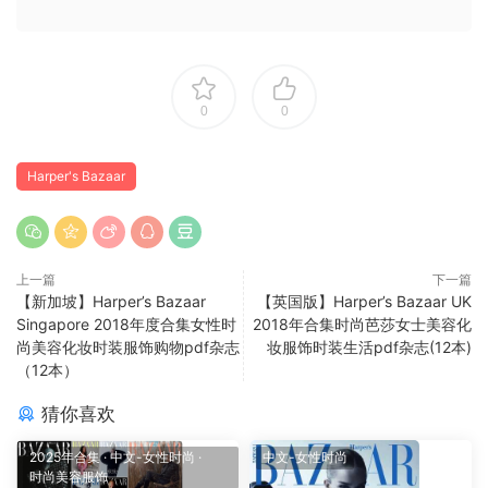
0
0
Harper's Bazaar
上一篇
下一篇
【新加坡】Harper’s Bazaar
【英国版】Harper’s Bazaar UK
Singapore 2018年度合集女性时
2018年合集时尚芭莎女士美容化
尚美容化妆时装服饰购物pdf杂志
妆服饰时装生活pdf杂志(12本)
（12本）
猜你喜欢
2025年合集
·
中文-女性时尚
·
中文-女性时尚
时尚美容服饰