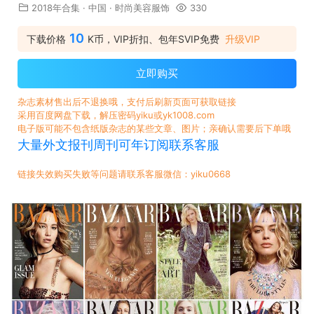
2018年合集
·
中国
·
时尚美容服饰
330
10
下载价格
K币，VIP折扣、包年SVIP免费
升级VIP
立即购买
杂志素材售出后不退换哦，支付后刷新页面可获取链接
采用百度网盘下载，解压密码yiku或yk1008.com
电子版可能不包含纸版杂志的某些文章、图片；亲确认需要后下单哦
大量外文报刊周刊可年订阅联系客服
链接失效购买失败等问题请联系客服微信：yiku0668