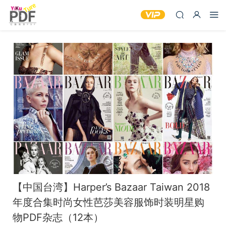
【中国台湾】Harper’s Bazaar Taiwan 2018
年度合集时尚女性芭莎美容服饰时装明星购
物PDF杂志（12本）