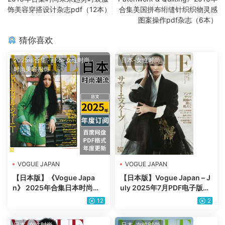
饰美容穿搭设计杂志pdf（12本）
合集美国拼布绗缝针织织物灵感
图案操作pdf杂志（6本）
猜你喜欢
2025年合集
·
日本-女性时尚
·
日本-女性时尚
时尚美容服饰
VOGUE JAPAN
VOGUE JAPAN
【日本版】《Vogue Japa
【日本版】Vogue Japan – J
n》 2025年合集日本时尚美
uly 2025年7月PDF电子版杂
容服饰时装穿搭设计pdf杂志
志
12
2
（年订阅）
日本-女性时尚
日本-女性时尚