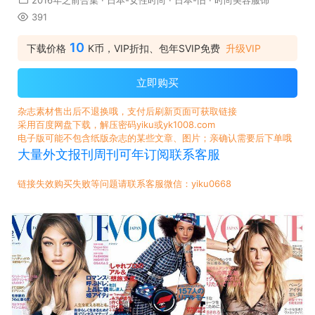
2016年之前合集
·
日本-女性时尚
·
日本-旧
·
时尚美容服饰
391
10
下载价格
K币，VIP折扣、包年SVIP免费
升级VIP
立即购买
杂志素材售出后不退换哦，支付后刷新页面可获取链接
采用百度网盘下载，解压密码yiku或yk1008.com
电子版可能不包含纸版杂志的某些文章、图片；亲确认需要后下单哦
大量外文报刊周刊可年订阅联系客服
链接失效购买失败等问题请联系客服微信：yiku0668