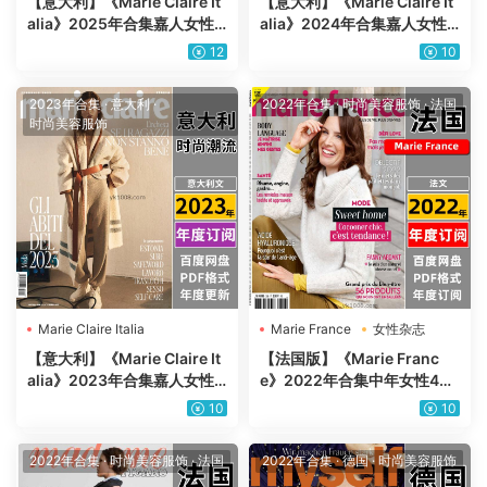
【意大利】《Marie Claire It
【意大利】《Marie Claire It
alia》2025年合集嘉人女性
alia》2024年合集嘉人女性
时尚潮流美容服饰时装pdf杂
时尚潮流美容服饰时装pdf杂
12
10
志（年订阅）
志（年订阅）
2023年合集
·
意大利
·
2022年合集
·
时尚美容服饰
·
法国
时尚美容服饰
Marie Claire Italia
Marie France
女性杂志
【意大利】《Marie Claire It
【法国版】《Marie Franc
alia》2023年合集嘉人女性
e》2022年合集中年女性40
时尚潮流美容服饰时装pdf杂
岁以上女士时尚潮流美容健康
10
10
志（年订阅）
pdf杂志（年订阅）
2022年合集
·
时尚美容服饰
·
法国
2022年合集
·
德国
·
时尚美容服饰