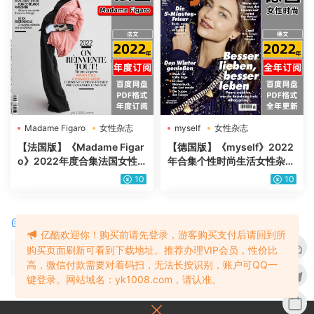
Madame Figaro
女性杂志
myself
女性杂志
【法国版】《Madame Figar
【德国版】《myself》2022
o》2022年度合集法国女性
年合集个性时尚生活女性杂志
时尚美容服饰生活pdf杂志电
优质现代生活灵感pdf杂志电
10
10
子版（年订阅）
子版（年订阅）
评论
0
亿酷欢迎你！购买前请先登录，游客购买支付后请回到所
购买页面刷新可看到下载地址。推荐办理VIP会员，性价比
请先
登录
高，微信付款需要对着码扫，无法长按识别，账户可QQ一
键登录。网站域名：yk1008.com，请认准。