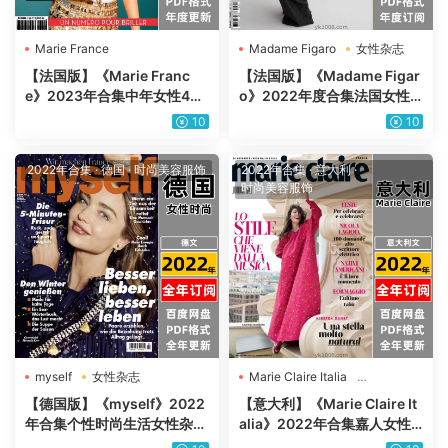
Marie France
Madame Figaro
女性杂志
【法国版】《Marie Franc
【法国版】《Madame Figar
e》2023年合集中年女性40
o》2022年度合集法国女性
岁以上女士时尚潮流美容健康
时尚美容服饰生活pdf杂志电
10
10
pdf杂志（年订阅）
子版（年订阅）
2022年合集
·
德国
·
时尚美容服饰
2022年合集
·
意大利
·
时尚美容服饰
myself
女性杂志
Marie Claire Italia
女性杂志
【德国版】《myself》2022
【意大利】《Marie Claire It
年合集个性时尚生活女性杂志
alia》2022年合集嘉人女性
优质现代生活灵感pdf杂志电
时尚潮流美容服饰时装pdf杂