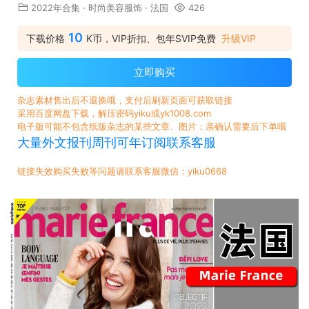
2022年合集
·
时尚美容服饰
·
法国
426
10
下载价格
K币，VIP折扣、包年SVIP免费
升级VIP
立即购买
杂志素材售出后不退换哦，支付后刷新页面可获取链接
采用百度网盘下载，解压密码yiku或yk1008.com
电子版可能不包含纸版杂志的某些文章、图片；亲确认需要后下单哦
大量外文报刊周刊可年订阅联系客服
链接失效购买失败等问题请联系客服微信：yiku0668