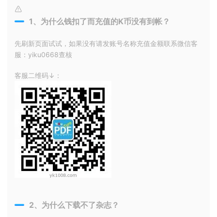
1、为什么钱扣了而充值的K币没有到帐？
先刷新页面试试，如果没有请发账号名称充值金额联系微信客
服：yiku0668查核
客服二维码↓：
2、为什么下载不了杂志？