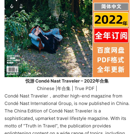
悦游 Condé Nast Traveler – 2022年合集
Chinese |年合集 | True PDF |
Condé Nast Traveler，another high-end magazine from
Condé Nast International Group, is now published in China.
The China Edition of Condé Nast Traveler is a
sophisticated, upmarket travel lifestyle magazine. With its
motto of “Truth in Travel”, the publication provides
enlightening content on a wide range of topics, including