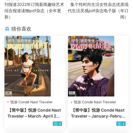
刊报道2022年订阅新闻趣味艺术
集个性时尚生活女性杂志优质现
综合报道读物pdf杂志（全年更
代生活灵感pdf杂志电子版（年订
新）
阅）
猜你喜欢
中文-旅游美食
中文-旅游美食
悦游 Condé Nast Traveler
悦游 Condé Nast Traveler
【简中版】悦游 Condé Nast
【简中版】悦游 Condé Nast
Traveler – March-April 202
Traveler – January-Februa
5年3、4月PDF电子版杂志
ry 2025年1-2月PDF电子版
4
4
杂志