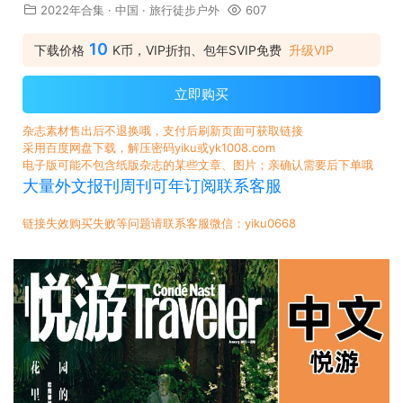
2022年合集
·
中国
·
旅行徒步户外
607
10
下载价格
K币，VIP折扣、包年SVIP免费
升级VIP
立即购买
杂志素材售出后不退换哦，支付后刷新页面可获取链接
采用百度网盘下载，解压密码yiku或yk1008.com
电子版可能不包含纸版杂志的某些文章、图片；亲确认需要后下单哦
大量外文报刊周刊可年订阅联系客服
链接失效购买失败等问题请联系客服微信：yiku0668