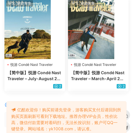
中文-旅游美食
中文-旅游美食
悦游 Condé Nast Traveler
悦游 Condé Nast Traveler
【简中版】悦游 Condé Nast
【简中版】悦游 Condé Nast
Traveler – July-August 20
Traveler – March-April 202
24年7-8月PDF电子版下载阅
4年4月刊PDF杂志下载阅读
2
2
读
评论
0
亿酷欢迎你！购买前请先登录，游客购买支付后请回到所
购买页面刷新可看到下载地址。推荐办理VIP会员，性价比
请先
登录
高，微信付款需要对着码扫，无法长按识别，账户可QQ一
键登录。网站域名：yk1008.com，请认准。