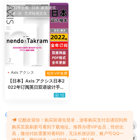
2022年合集
·
日本-家居建筑
·
日本-旧
·
艺术绘画文化
Axis アクシス
包年VIP免费
【日本】Axis アクシス日本2
022年订阅英日双语设计手艺
文化媒体商业设计PDF杂志电
10
子版（全年更新）
评论
0
亿酷欢迎你！购买前请先登录，游客购买支付后请回到所
购买页面刷新可看到下载地址。推荐办理VIP会员，性价比
请先
登录
高，微信付款需要对着码扫，无法长按识别，账户可QQ一
键登录。网站域名：yk1008.com，请认准。