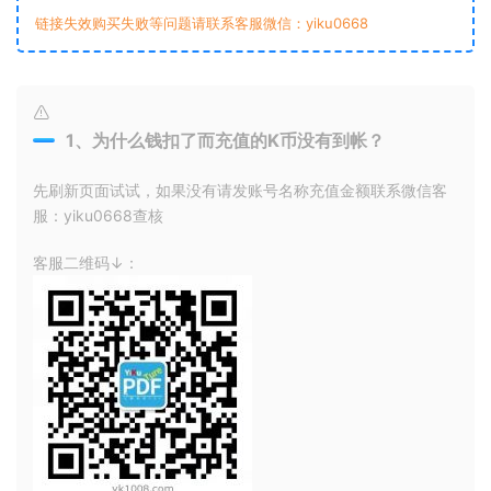
链接失效购买失败等问题请联系客服微信：yiku0668
1、为什么钱扣了而充值的K币没有到帐？
先刷新页面试试，如果没有请发账号名称充值金额联系微信客
服：yiku0668查核
客服二维码↓：