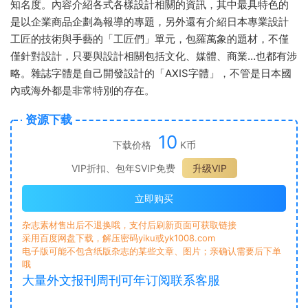
知名度。內容介紹各式各樣設計相關的資訊，其中最具特色的
是以企業商品企劃為報導的專題，另外還有介紹日本專業設計
工匠的技術與手藝的「工匠們」單元，包羅萬象的題材，不僅
僅針對設計，只要與設計相關包括文化、媒體、商業…也都有涉
略。雜誌字體是自己開發設計的「AXIS字體」，不管是日本國
內或海外都是非常特別的存在。
资源下载
10
下载价格
K币
VIP折扣、包年SVIP免费
升级VIP
立即购买
杂志素材售出后不退换哦，支付后刷新页面可获取链接
采用百度网盘下载，解压密码yiku或yk1008.com
电子版可能不包含纸版杂志的某些文章、图片；亲确认需要后下单
哦
大量外文报刊周刊可年订阅联系客服