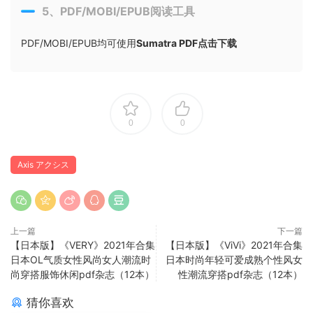
5、PDF/MOBI/EPUB阅读工具
PDF/MOBI/EPUB均可使用
Sumatra PDF点击下载
0
0
Axis アクシス
上一篇
下一篇
【日本版】《VERY》2021年合集
【日本版】《ViVi》2021年合集
日本OL气质女性风尚女人潮流时
日本时尚年轻可爱成熟个性风女
尚穿搭服饰休闲pdf杂志（12本）
性潮流穿搭pdf杂志（12本）
猜你喜欢