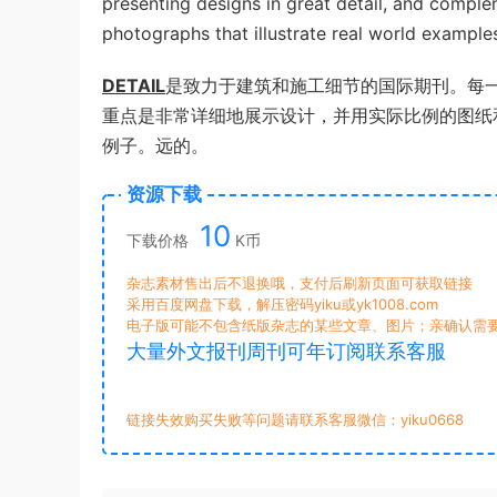
presenting designs in great detail, and comple
photographs that illustrate real world example
DETAIL
是致力于建筑和施工细节的国际期刊。每
重点是非常详细地展示设计，并用实际比例的图纸
例子。远的。
资源下载
10
下载价格
K币
杂志素材售出后不退换哦，支付后刷新页面可获取链接
采用百度网盘下载，解压密码yiku或yk1008.com
电子版可能不包含纸版杂志的某些文章、图片；亲确认需
大量外文报刊周刊可年订阅联系客服
链接失效购买失败等问题请联系客服微信：yiku0668