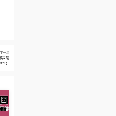
下一篇
感高清
（8本）