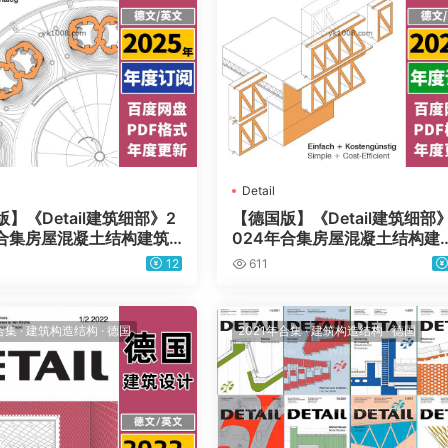
Detail
】《Detail建筑细部》2
【德国版】《Detail建筑细部
年合集房屋混凝土结构建筑
024年合集房屋混凝土结构建
工程师节点细节剖面PDF
师土木工程师节点细节剖面PD
12
611
年订阅）
杂志（年订阅）
合集
·
建筑构造结构
·
德国
2021年合集
·
建筑构造结构
·
德国