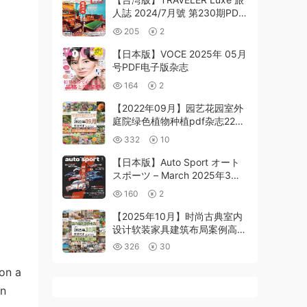
人誌 2024/7月號 第230期PDF
电子版下载阅读
205
2
【日本版】VOCE 2025年 05月
号PDF电子版杂志
164
2
【2022年09月】园艺花园室外
庭院绿色植物种植pdf杂志22年
09月打包（100+本）
332
10
【日本版】Auto Sport オート
スポーツ – March 2025年3月
PDF电子版杂志
160
2
【2025年10月】时尚古典室内
设计软装家具建筑布局案例高清
pdf杂志2025年10月打包
326
30
（270+本）
 on a
on