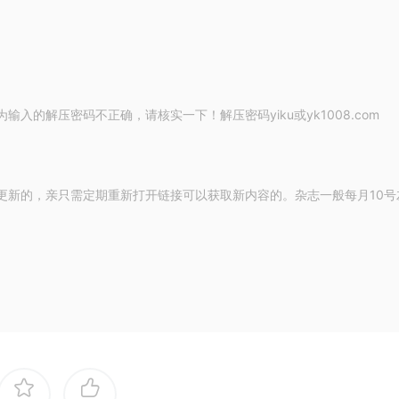
的解压密码不正确，请核实一下！解压密码yiku或yk1008.com
更新的，亲只需定期重新打开链接可以获取新内容的。杂志一般每月10号