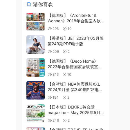
猜你喜欢
【德国版】《Architektur &
Wohnen》2018年合集室内软装
设计装饰pdf杂志（6本）
293
10
【香港版】JET 2023年05月號
第249期PDF电子版
209
2
【德国版】《Deco Home》
2023年合集德国家居软装室内
设计家具装饰灵感装修参考pdf
316
10
杂志（年订阅）
【台湾版】NBA美國職籃XXL
2024/9月號 第349期PDF电子
版
194
2
【日本版】DEKIRU英会話
magazine – May 2025年5月
PDF电子版杂志
246
2
【台湾版】TRAVELER Luxe 旅