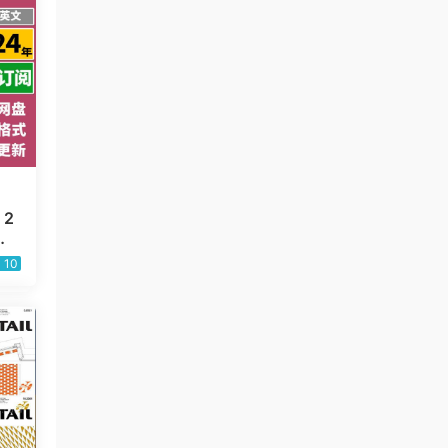
》2
筑
F
10