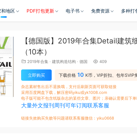
家和地区
PDF打包更新
电子书
免费资源
多种打
【德国版】2019年合集Detail
（10本）
2019年合集
·
建筑构造结构
·
德国
409
10
立即购买
下载价格
K币，VIP折扣、包年SVIP
杂志素材售出后不退换哦，支付后刷新页面可获取链接
采用百度网盘下载，解压密码yiku或yk1008.com
电子版可能不包含纸版杂志的某些文章、图片；亲确认需要后下单
大量外文报刊周刊可年订阅联系客服
链接失效购买失败等问题请联系客服微信：yiku0668