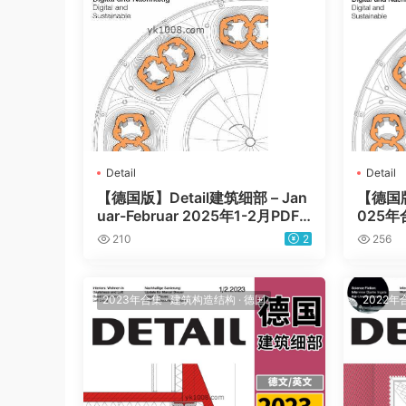
Detail
Detail
【德国版】Detail建筑细部 – Jan
【德国版
uar-Februar 2025年1-2月PDF
025
电子版
师土木
210
2
256
杂志（
2023年合集
·
建筑构造结构
·
德国
2022年