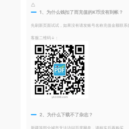
1、为什么钱扣了而充值的K币没有到帐？
先刷新页面试试，如果没有请发账号名称充值金额联系微信
客服二维码↓：
2、为什么下载不了杂志？
新疆等部分城市无法访问百度网盘，请核实后再购买