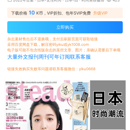
2022年合集
·
日本-女性时尚
·
日本-旧
·
时尚美容服饰
423
10
下载价格
K币，VIP折扣、包年SVIP免费
升级VIP
立即购买
杂志素材售出后不退换哦，支付后刷新页面可获取链接
采用百度网盘下载，解压密码yiku或yk1008.com
电子版可能不包含纸版杂志的某些文章、图片；亲确认需要后下单哦
大量外文报刊周刊可年订阅联系客服
链接失效购买失败等问题请联系客服微信：yiku0668