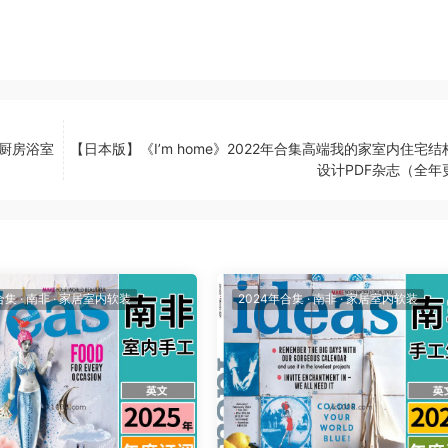
内厨房浴室
【日本版】《I’m home》2022年合集高端我的家室内住宅
设计PDF杂志（全年
合集
·
南非
·
家居室内软装
2024年合集
·
南非
·
家居室内软装