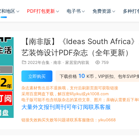
家和地区
PDF打包更新
电子书
免费资源
多种打
【南非版】《Ideas South Afr
艺装饰设计PDF杂志（全年更新）
2022年合集
·
南非
·
家居室内软装
759
10
立即购买
下载价格
K币，VIP折扣、包年SVIP
杂志素材售出后不退换哦，支付后刷新页面可获取链接
采用百度网盘下载，解压密码yiku或yk1008.com
电子版可能不包含纸版杂志的某些文章、图片；亲确认需要后下单
大量外文报刊周刊可年订阅联系客服
链接失效购买失败等问题请联系客服微信：yiku0668