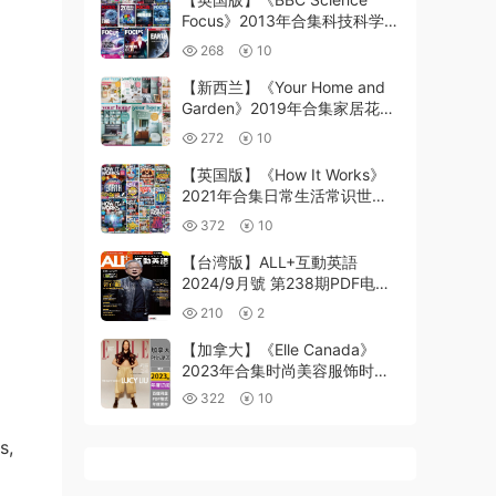
Focus》2013年合集科技科学物
理学人类突破地球太空了解读物
268
10
pdf杂志（15本）
【新西兰】《Your Home and
Garden》2019年合集家居花园
室内软装创意设计灵感PDF杂志
272
10
（11本）
【英国版】《How It Works》
2021年合集日常生活常识世界
百科知识动物科学人体医学pdf
372
10
图书包（13+24本）
【台湾版】ALL+互動英語
2024/9月號 第238期PDF电子
版下载阅读
210
2
【加拿大】《Elle Canada》
2023年合集时尚美容服饰时装
设计高清pdf杂志（年订阅）
322
10
s,