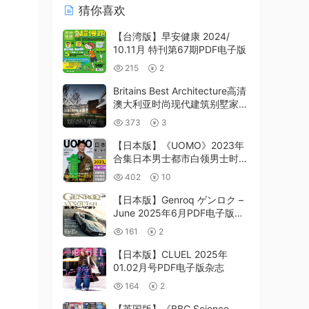
猜你喜欢
【台湾版】早安健康 2024/
10.11月 特刊第67期PDF电子版
215
2
Britains Best Architecture高清
澳大利亚时尚现代建筑别墅家居
装饰室内pdf
373
3
【日本版】《UOMO》2023年
合集日本男士都市白领男士时尚
潮流时装穿搭服饰pdf杂志（年
402
10
订阅）
【日本版】Genroq ゲンロク –
June 2025年6月PDF电子版杂
志
161
2
【日本版】CLUEL 2025年
01.02月号PDF电子版杂志
164
2
【英国版】《BBC Science