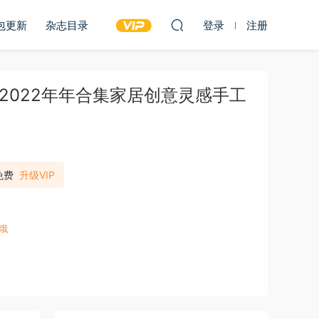
包更新
杂志目录
登录
注册
ica》2022年年合集家居创意灵感手工
免费
升级VIP
哦