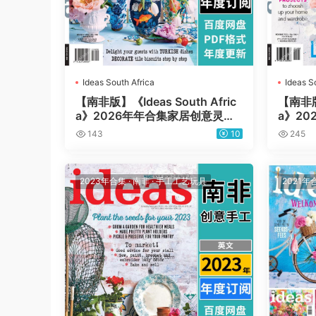
Ideas South Africa
Ideas S
【南非版】《Ideas South Afric
【南非版】
a》2026年年合集家居创意灵感
a》2
手工艺装饰设计PDF杂志（年订
手工艺
143
10
245
阅）
阅）
2023年合集
·
南非
·
手工工艺玩具
2021年