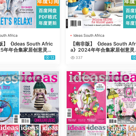
outh Africa
Ideas South Africa
《Ideas South Afric
【南非版】《Ideas South Afr
025年年合集家居创意灵感
a》2024年年合集家居创意灵
装饰设计PDF杂志（年订
手工艺装饰设计PDF杂志（年
12
337
阅）
合集
·
南非
·
家居室内软装
2020年合集
·
南非
·
家居室内软装