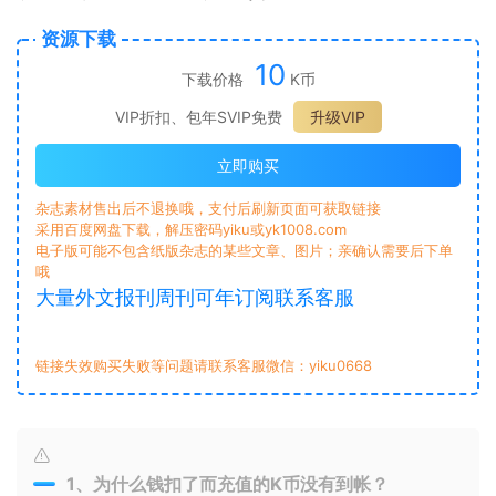
资源下载
10
下载价格
K币
VIP折扣、包年SVIP免费
升级VIP
立即购买
杂志素材售出后不退换哦，支付后刷新页面可获取链接
采用百度网盘下载，解压密码yiku或yk1008.com
电子版可能不包含纸版杂志的某些文章、图片；亲确认需要后下单
哦
大量外文报刊周刊可年订阅联系客服
链接失效购买失败等问题请联系客服微信：yiku0668
1、为什么钱扣了而充值的K币没有到帐？